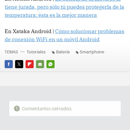
tiene jurada, pero sólo tú puedes protegerla de la
temperatura: ésta es la mejor manera
En Xataka Android |
Cómo solucionar problemas
de conexión WiFi en un móvil Android
TEMAS
Tutoriales
Batería
Smartphone
FACEBOOK
TWITTER
FLIPBOARD
E-
WHATSAPP
MAIL
Comentarios cerrados