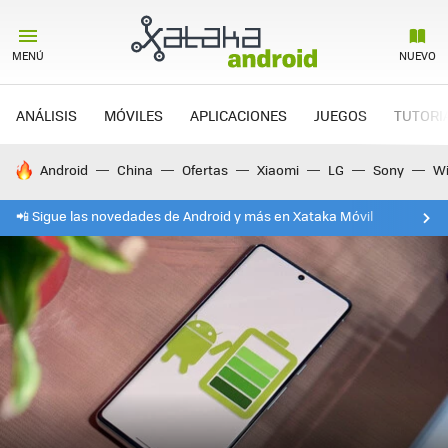
MENÚ
NUEVO
ANÁLISIS
MÓVILES
APLICACIONES
JUEGOS
TUTORI
HOY SE HABLA DE
Android
China
Ofertas
Xiaomi
LG
Sony
Wi
📲 Sigue las novedades de Android y más en Xataka Móvil