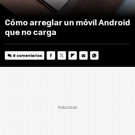
Cómo arreglar un móvil Android
que no carga
9 comentarios
FACEBOOK
TWITTER
FLIPBOARD
E-
WHATSAPP
MAIL