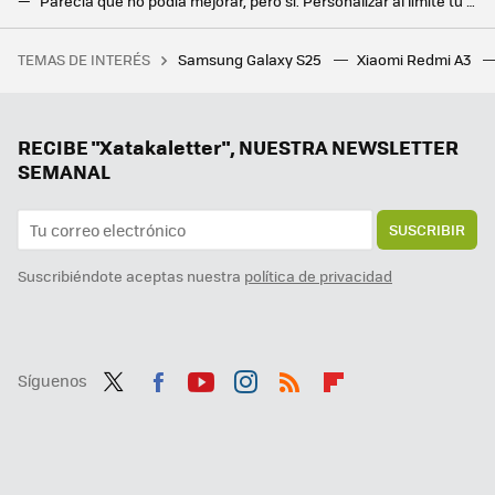
Parecía que no podía mejorar, pero sí. Personalizar al límite tu Samsung Galaxy con Good Lock ahora es mucho más rápido
Samsung Wallet evoluciona y ahora es más como Bizum. La billetera de los Samsung Galaxy ahora podrá enviar dinero con un toque
TEMAS DE INTERÉS
Samsung Galaxy S25
Xiaomi Redmi A3
Un joven de 19 años hackeó el iPhone, fue contratado por Apple y terminó despedido por no contestar a un correo
Google cambia para siempre su mejor widget con una función que lo hace todo más fácil
Si tu pareja o hijos pierden el móvil, esta renovada herramienta de Google sirve de remedio
RECIBE "Xatakaletter", NUESTRA NEWSLETTER
SEMANAL
SUSCRIBIR
Suscribiéndote aceptas nuestra
política de privacidad
Síguenos
Twit
Fac
You
Inst
RSS
Flip
ter
ebo
tub
agr
boa
ok
e
am
rd