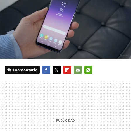
1 comentario
FACEBOOK
TWITTER
FLIPBOARD
E-
WHATSAPP
MAIL