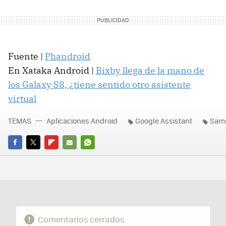
Fuente |
Phandroid
En Xataka Android |
Bixby llega de la mano de
los Galaxy S8, ¿tiene sentido otro asistente
virtual
TEMAS
Aplicaciones Android
Google Assistant
Sam
FACEBOOK
TWITTER
FLIPBOARD
E-
WHATSAPP
MAIL
Comentarios cerrados