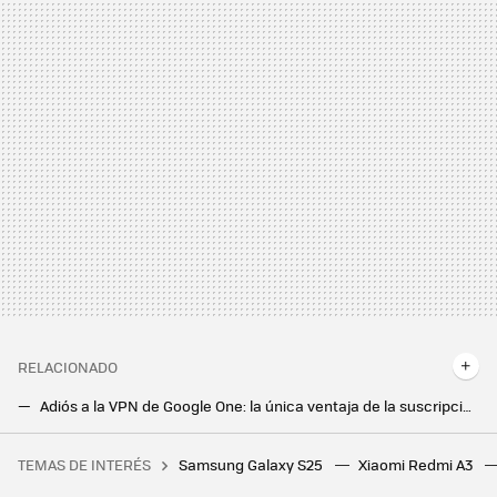
RELACIONADO
Adiós a la VPN de Google One: la única ventaja de la suscripción de Google es el almacenamiento extra y nada más
Mantener pulsado el botón ‘123’ es el mejor atajo de Android que no conocía y ahora no puedo dejar de usar
TEMAS DE INTERÉS
Samsung Galaxy S25
Xiaomi Redmi A3
Los expertos en psicología coinciden: los adultos que crecieron prefiriendo a Krilin pese a ser el más débil de Dragon Ball hoy tienen una ventaja frente al resto