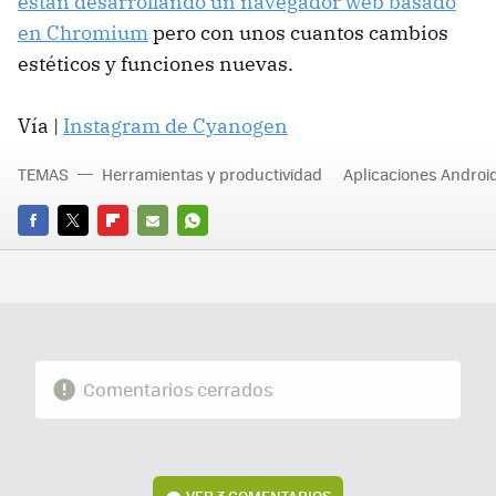
están desarrollando un navegador web basado
en Chromium
pero con unos cuantos cambios
estéticos y funciones nuevas.
Vía |
Instagram de Cyanogen
TEMAS
Herramientas y productividad
Aplicaciones Androi
FACEBOOK
TWITTER
FLIPBOARD
E-
WHATSAPP
MAIL
Comentarios cerrados
VER
3 COMENTARIOS