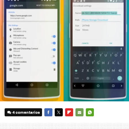
4 comentarios
FACEBOOK
TWITTER
FLIPBOARD
E-
WHATSAPP
MAIL