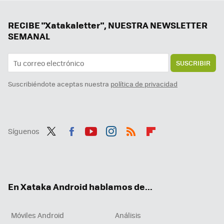
RECIBE "Xatakaletter", NUESTRA NEWSLETTER
SEMANAL
SUSCRIBIR
Suscribiéndote aceptas nuestra
política de privacidad
Síguenos
Twit
Fac
You
Inst
RSS
Flip
ter
ebo
tub
agr
boa
ok
e
am
rd
En Xataka Android hablamos de...
Móviles Android
Análisis