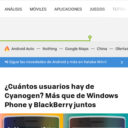
ANÁLISIS
MÓVILES
APLICACIONES
JUEGOS
TUTORI
HOY SE HABLA DE
Android Auto
Nothing
Google Maps
China
Oferta
📲 Sigue las novedades de Android y más en Xataka Móvil
¿Cuántos usuarios hay de
Cyanogen? Más que de Windows
Phone y BlackBerry juntos