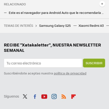
RELACIONADO
Este es el navegador para Android Auto que le recomendaría a mi padre. Es gratis, con mapas offline y una interfaz sencillísima
YouTube ha encontrado otro sitio donde bombardearte con anuncios en Android TV. No te va a gustar
TEMAS DE INTERÉS
Samsung Galaxy S25
Xiaomi Redmi A3
La competitividad laboral en Corea del Sur empieza en las aulas de forma extrema: las familias gastan 723 euros al mes en los 'hagwon'
Google cambia para siempre su mejor widget con una función que lo hace todo más fácil
Si tu pareja o hijos pierden el móvil, Google tiene la solución con su renovada herramienta
RECIBE "Xatakaletter", NUESTRA NEWSLETTER
SEMANAL
SUSCRIBIR
Suscribiéndote aceptas nuestra
política de privacidad
Síguenos
Twit
Fac
You
Inst
RSS
Flip