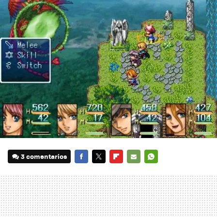
3 comentarios
FACEBOOK
TWITTER
FLIPBOARD
E-
WHATSAPP
MAIL