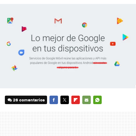
26 comentarios
FACEBOOK
TWITTER
FLIPBOARD
E-
WHATSAPP
MAIL