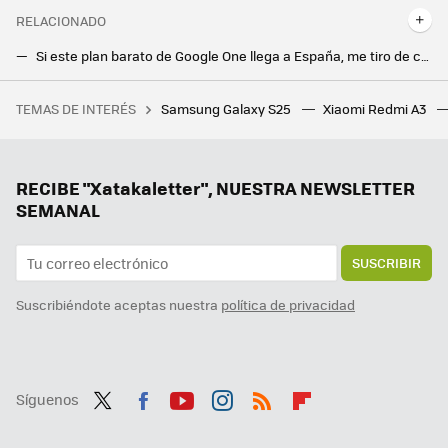
RELACIONADO
Si este plan barato de Google One llega a España, me tiro de cabeza a por él
El fin de una era. Google Maps tiene una nueva voz para el GPS en España
TEMAS DE INTERÉS
Samsung Galaxy S25
Xiaomi Redmi A3
La debacle demográfica en Europa, expuesta en este mapa con un invitado engañoso: Mónaco
Mi nueva app favorita de mi Google Pixel es una que no estaba usando nunca
Entretener a tus pasajeros con Android Auto es fácil si sabes cómo compartir la pantalla de tu móvil
RECIBE "Xatakaletter", NUESTRA NEWSLETTER
SEMANAL
SUSCRIBIR
Suscribiéndote aceptas nuestra
política de privacidad
Síguenos
Twit
Fac
You
Inst
RSS
Flip