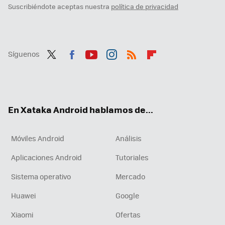
Suscribiéndote aceptas nuestra
política de privacidad
Síguenos
Twit
Fac
You
Inst
RSS
Flip
ter
ebo
tub
agr
boa
ok
e
am
rd
En Xataka Android hablamos de...
Móviles Android
Análisis
Aplicaciones Android
Tutoriales
Sistema operativo
Mercado
Huawei
Google
Xiaomi
Ofertas