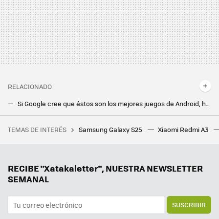
RELACIONADO
Si Google cree que éstos son los mejores juegos de Android, habrá que probarlos. Seis de las ocho joyas de octubre son gratis
El Age of Empires que esperaba llega a Android y ya se puede descargar. Lástima que no sea el Age of Empires Mobile que quería
TEMAS DE INTERÉS
Samsung Galaxy S25
Xiaomi Redmi A3
Los bloqueos de LaLiga afectan hasta a quienes necesitan buscar una farmacia de guardia
La nueva actualización de Android trae una sorpresa de lo más útil para todo el mundo: un temporizador
Tener IA en el móvil está bien, pero un agente es mucho mejor. Magic AI de Honor me ha parecido tan útil como impresionante
RECIBE "Xatakaletter", NUESTRA NEWSLETTER
SEMANAL
SUSCRIBIR