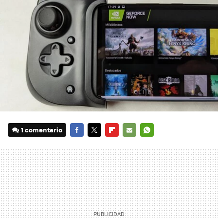
1 comentario
FACEBOOK
TWITTER
FLIPBOARD
E-
WHATSAPP
MAIL