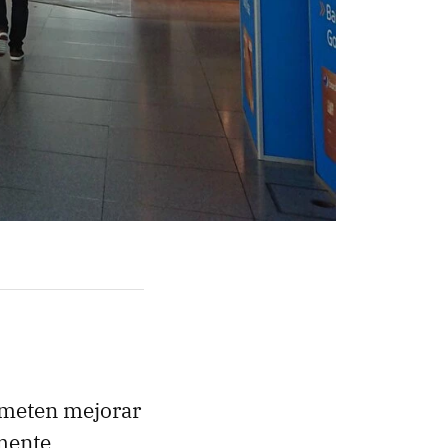
meten mejorar
amente