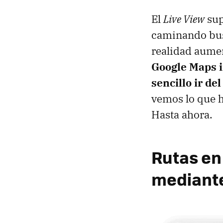
El
Live View
sup
caminando busc
realidad aument
Google Maps i
sencillo ir de
vemos lo que ha
Hasta ahora.
Rutas en
mediant