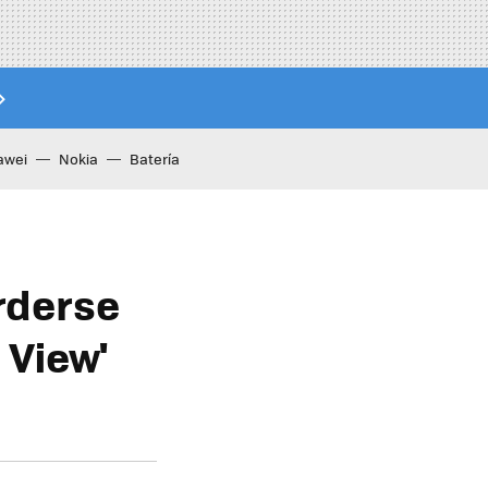
awei
Nokia
Batería
rderse
 View'