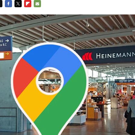
FACEBOOK
TWITTER
FLIPBOARD
E-
MAIL