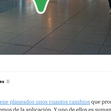
res
iene planeados unos cuantos cambios
que pro
emos de la aplicación. Y uno de ellos es sum