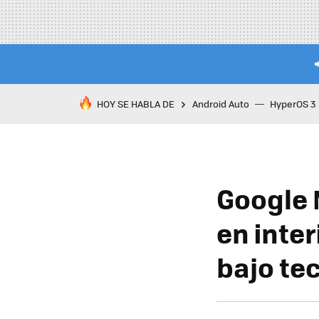
HOY SE HABLA DE
Android Auto
HyperOS 3
Google 
en inter
bajo te