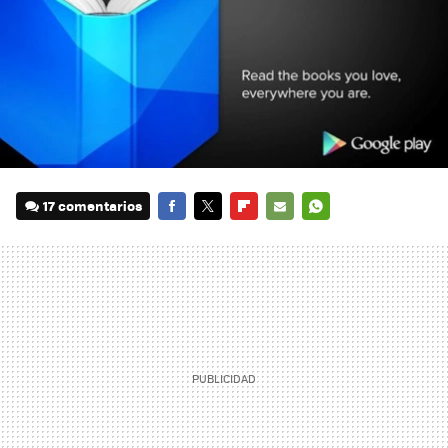
17 comentarios
FACEBOOK
TWITTER
FLIPBOARD
E-
WHATSAPP
MAIL