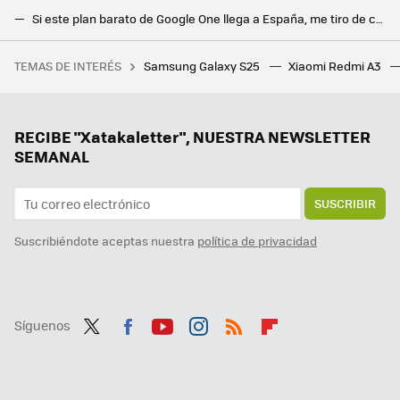
Si este plan barato de Google One llega a España, me tiro de cabeza a por él
El fin de una era. Google Maps tiene una nueva voz para el GPS en España
TEMAS DE INTERÉS
Samsung Galaxy S25
Xiaomi Redmi A3
Fue a una entrevista de trabajo de Apple y acabaron haciéndole preguntas sobre huevos, monedas y cajas vacías
Gemini llega a Android Auto para que no te distraigas al volante: así es conducir con la IA de Google
La nueva actualización de Android trae una sorpresa de lo más útil para todo el mundo: un temporizador
RECIBE "Xatakaletter", NUESTRA NEWSLETTER
SEMANAL
SUSCRIBIR
Suscribiéndote aceptas nuestra
política de privacidad
Síguenos
Twit
Fac
You
Inst
RSS
Flip
ter
ebo
tub
agr
boa