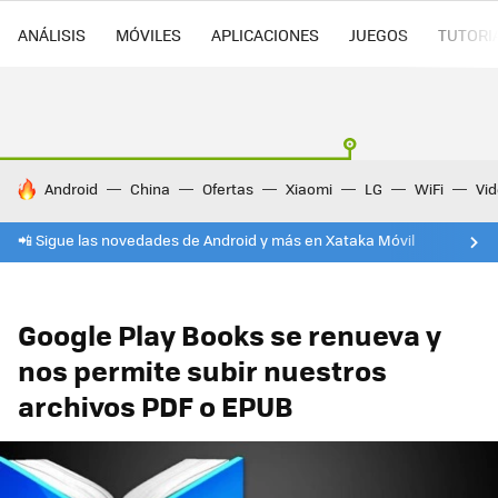
ANÁLISIS
MÓVILES
APLICACIONES
JUEGOS
TUTORI
HOY SE HABLA DE
Android
China
Ofertas
Xiaomi
LG
WiFi
Vi
📲 Sigue las novedades de Android y más en Xataka Móvil
Google Play Books se renueva y
nos permite subir nuestros
archivos PDF o EPUB