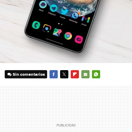
Sin comentarios
FACEBOOK
TWITTER
FLIPBOARD
E-
WHATSAPP
MAIL