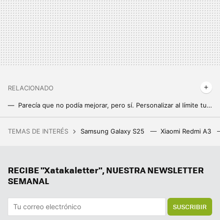
RELACIONADO
Parecía que no podía mejorar, pero sí. Personalizar al límite tu Samsung Galaxy con Good Lock ahora es mucho más rápido
Los temas de WhatsApp han llegado por sorpresa a mi móvil. Cambian para siempre la app de Meta
TEMAS DE INTERÉS
Samsung Galaxy S25
Xiaomi Redmi A3
Una jardinera ganó más de un millón de euros por el fallo de una web de juegos. Le dijeron que solo le pagarían 20.000, y ha ganado el juicio
Hay móviles nuevos que no funcionan con Android Auto: el secreto está en los requisitos
RECIBE "Xatakaletter", NUESTRA NEWSLETTER
La nueva actualización de Android trae una sorpresa de lo más útil para todo el mundo: un temporizador
SEMANAL
SUSCRIBIR