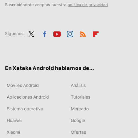
Suscribiéndote aceptas nuestra
política de privacidad
Síguenos
Twit
Fac
You
Inst
RSS
Flip
ter
ebo
tub
agr
boa
ok
e
am
rd
En Xataka Android hablamos de...
Móviles Android
Análisis
Aplicaciones Android
Tutoriales
Sistema operativo
Mercado
Huawei
Google
Xiaomi
Ofertas