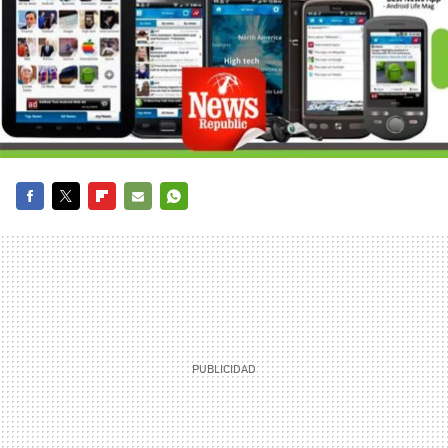
FACEBOOK
TWITTER
FLIPBOARD
E-
WHATSAPP
MAIL