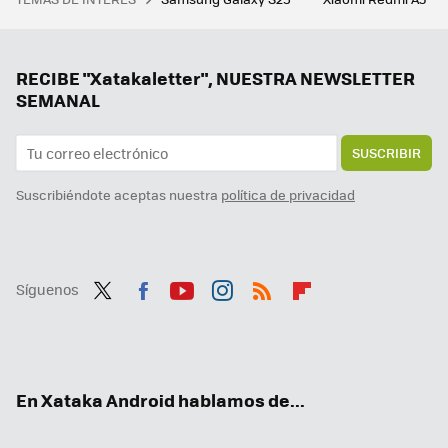
Fue a una entrevista de trabajo de Apple y acabaron haciéndole preguntas sobre huevos, monedas y cajas vacías
La nueva actualización de Android trae una sorpresa de lo más útil para todo el mundo: un temporizador
Tener IA en el móvil está bien, pero un agente es mucho mejor. Magic AI de Honor me ha parecido tan útil como impresionante
RECIBE "Xatakaletter", NUESTRA NEWSLETTER
SEMANAL
SUSCRIBIR
Suscribiéndote aceptas nuestra
política de privacidad
Síguenos
Twit
Fac
You
Inst
RSS
Flip
ter
ebo
tub
agr
boa
ok
e
am
rd
En Xataka Android hablamos de...