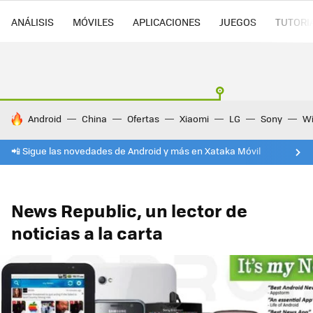
ANÁLISIS
MÓVILES
APLICACIONES
JUEGOS
TUTORI
HOY SE HABLA DE
Android
China
Ofertas
Xiaomi
LG
Sony
Wi
📲 Sigue las novedades de Android y más en Xataka Móvil
News Republic, un lector de
noticias a la carta