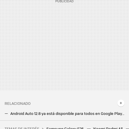
RELACIONADO
Android Auto 12.8 ya está disponible para todos en Google Play: qué cambia y cómo actualizar
Llegan cambios a Telegram tras el arresto de Pavel Durov: la app dice adiós a esta función
TEMAS DE INTERÉS
Samsung Galaxy S25
Xiaomi Redmi A3