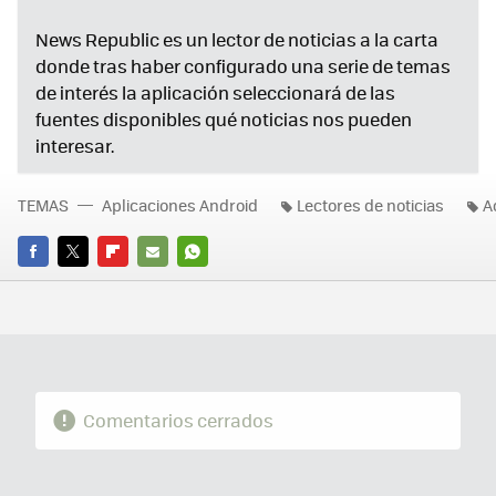
News Republic es un lector de noticias a la carta
donde tras haber configurado una serie de temas
de interés la aplicación seleccionará de las
fuentes disponibles qué noticias nos pueden
interesar.
TEMAS
Aplicaciones Android
Lectores de noticias
A
FACEBOOK
TWITTER
FLIPBOARD
E-
WHATSAPP
MAIL
Comentarios cerrados