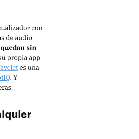
cualizador con
as de audio
 quedan sin
su propia app
avelet
es una
tiQ
. Y
ras.
lquier