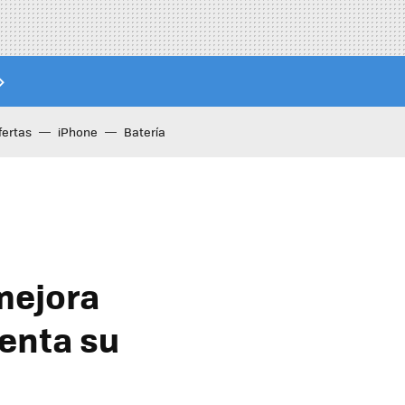
fertas
iPhone
Batería
mejora
menta su