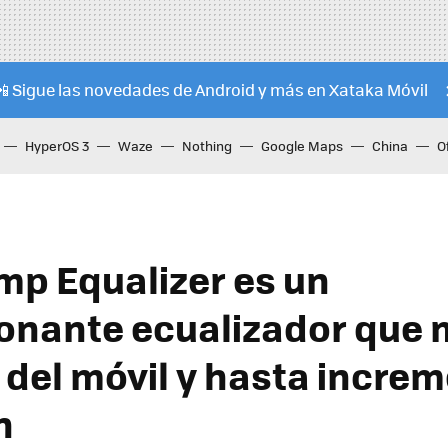
📲 Sigue las novedades de Android y más en Xataka Móvil
HyperOS 3
Waze
Nothing
Google Maps
China
O
p Equalizer es un
onante ecualizador que 
o del móvil y hasta incre
n