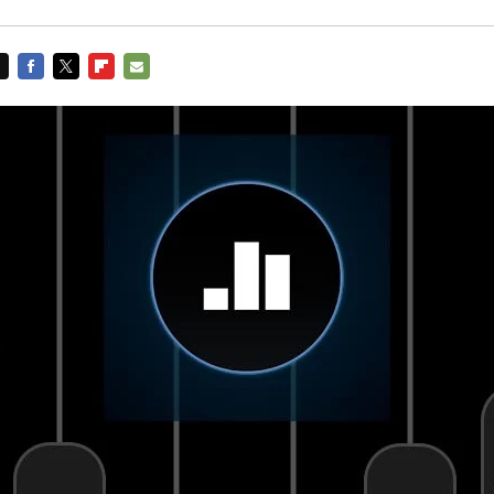
FACEBOOK
TWITTER
FLIPBOARD
E-
MAIL