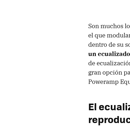
Son muchos l
el que modular
dentro de su 
un ecualizado
de ecualización
gran opción p
Poweramp Equa
El ecual
reproduc