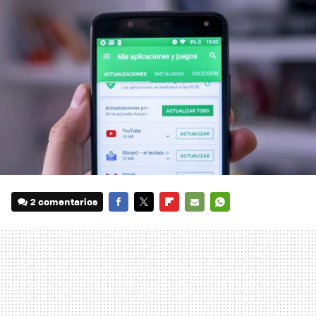
2 comentarios
FACEBOOK
TWITTER
FLIPBOARD
E-
WHATSAPP
MAIL