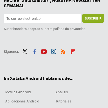
RECIBE "Xatakaletter", NUESTRA NEWSLETTER
SEMANAL
SUSCRIBIR
Suscribiéndote aceptas nuestra
política de privacidad
Síguenos
Twit
Fac
You
Inst
RSS
Flip
ter
ebo
tub
agr
boa
ok
e
am
rd
En Xataka Android hablamos de...
Móviles Android
Análisis
Aplicaciones Android
Tutoriales