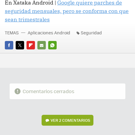
En Xataka Android |
Google quiere parches de
seguridad mensuales, pero se conforma con que
sean trimestrales
TEMAS
Aplicaciones Android
Seguridad
FACEBOOK
TWITTER
FLIPBOARD
E-
WHATSAPP
MAIL
Comentarios cerrados
VER
2 COMENTARIOS