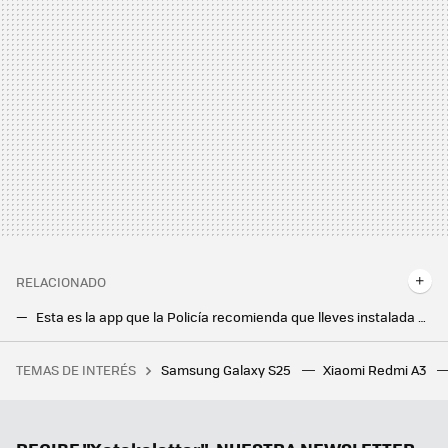
RELACIONADO
Esta es la app que la Policía recomienda que lleves instalada en el móvil. Te puede ser de gran ayuda en una emergencia
Google Maps en Android Auto tiene un nuevo botón que puede sacarte de un apuro: así luce el reporte de accidentes
TEMAS DE INTERÉS
Samsung Galaxy S25
Xiaomi Redmi A3
Tormenta perfecta en Spotify: tras perseguir a los usuarios del APK Premium, ahora oye anuncios por error hasta quien sí paga
La nueva actualización de Android trae una sorpresa de lo más útil para todo el mundo: un temporizador
Gemini llega a Android Auto para que no te distraigas al volante: así es conducir con la IA de Google