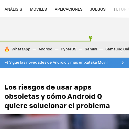
ANÁLISIS
MÓVILES
APLICACIONES
JUEGOS
TUTORI
HOY SE HABLA DE
WhatsApp
Android
HyperOS
Gemini
Samsung Gal
📲 Sigue las novedades de Android y más en Xataka Móvil
Los riesgos de usar apps
obsoletas y cómo Android Q
quiere solucionar el problema