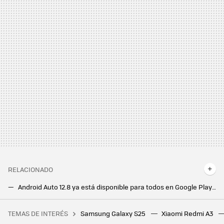
RELACIONADO
Android Auto 12.8 ya está disponible para todos en Google Play: qué cambia y cómo actualizar
Llegan cambios a Telegram tras el arresto de Pavel Durov: la app dice adiós a esta función
TEMAS DE INTERÉS
Samsung Galaxy S25
Xiaomi Redmi A3
Bali quiso atraer a todos los nómadas digitales con medidas increíbles. Así les va tres años después