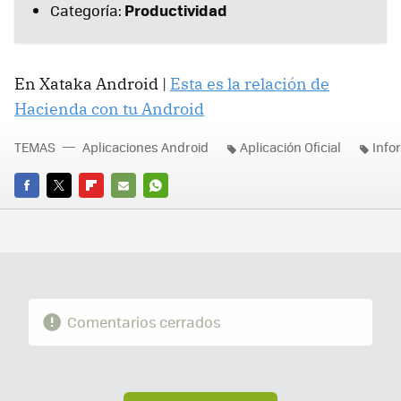
Productividad
Categoría:
En Xataka Android |
Esta es la relación de
Hacienda con tu Android
TEMAS
Aplicaciones Android
Aplicación Oficial
Info
FACEBOOK
TWITTER
FLIPBOARD
E-
WHATSAPP
MAIL
Comentarios cerrados