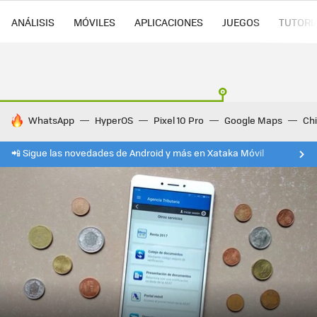
ANÁLISIS
MÓVILES
APLICACIONES
JUEGOS
TUTORI
HOY SE HABLA DE
WhatsApp
HyperOS
Pixel 10 Pro
Google Maps
Ch
📲 Sigue las novedades de Android y más en Xataka Móvil