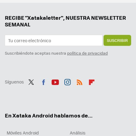
La nueva actualización de Android trae una sorpresa de lo más útil para todo el mundo: un temporizador
Gemini llega a Android Auto para que no te distraigas al volante: así es conducir con la IA de Google
RECIBE "Xatakaletter", NUESTRA NEWSLETTER
SEMANAL
SUSCRIBIR
Suscribiéndote aceptas nuestra
política de privacidad
Síguenos
Twit
Fac
You
Inst
RSS
Flip
ter
ebo
tub
agr
boa
ok
e
am
rd
En Xataka Android hablamos de...
Móviles Android
Análisis