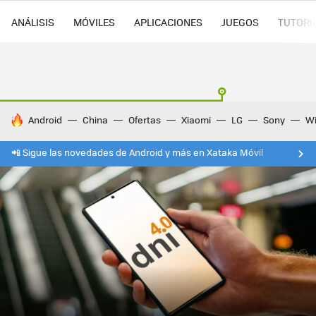
ANÁLISIS
MÓVILES
APLICACIONES
JUEGOS
TUTORI
HOY SE HABLA DE
Android
China
Ofertas
Xiaomi
LG
Sony
Wi
📲 Sigue las novedades de Android y más en Xataka Móvil