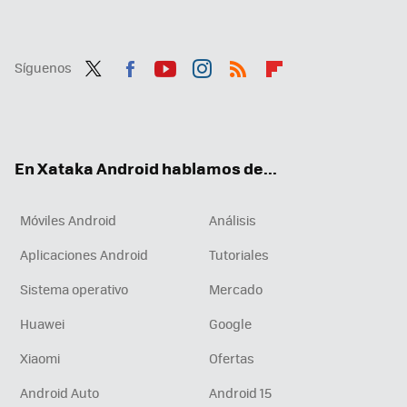
Síguenos
Twit
Fac
You
Inst
RSS
Flip
ter
ebo
tub
agr
boa
ok
e
am
rd
En Xataka Android hablamos de...
Móviles Android
Análisis
Aplicaciones Android
Tutoriales
Sistema operativo
Mercado
Huawei
Google
Xiaomi
Ofertas
Android Auto
Android 15