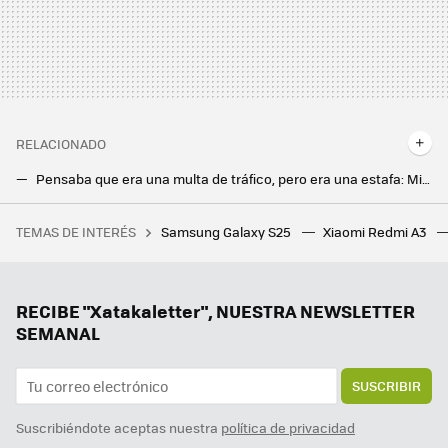
RELACIONADO
Pensaba que era una multa de tráfico, pero era una estafa: MiDGT se ha convertido en esencial para evitar timos
La verificación en dos pasos es imprescindible. Esta app open source me ofrece lo que no consigue Google
TEMAS DE INTERÉS
Samsung Galaxy S25
Xiaomi Redmi A3
La NASA los encerró un año simulando la vida en Marte y ahora les han preguntado a qué han dedicado el tiempo. Hubo mucho juego de estrategia en PS4
Para proteger mis cuentas a cal y canto paso de la doble autenticación de Google: prefiero esta app open source y gratis
Este truco de la cartera de mi móvil es esencial para ahorrar tiempo y tenerlo todo organizado cuando me voy de vacaciones
RECIBE "Xatakaletter", NUESTRA NEWSLETTER
SEMANAL
SUSCRIBIR
Suscribiéndote aceptas nuestra
política de privacidad