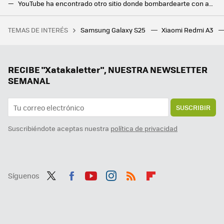
YouTube ha encontrado otro sitio donde bombardearte con anuncios en Android TV. No te va a gustar
Este cliente de YouTube ha sustituido a la app oficial en mi Android. Tiene descargas, permite ver vídeos con pantalla apagada y es de código abierto
TEMAS DE INTERÉS
Samsung Galaxy S25
Xiaomi Redmi A3
Salen a la luz los salarios de las grandes tech españolas, y hay muy buenas noticias. También descubren la empresa que más paga
Gemini llega a Android Auto para que no te distraigas al volante: así es conducir con la IA de Google
Dejan de funcionar las APK que permitían usar Spotify Premium gratis. Buscar una alternativa es una mala idea
RECIBE "Xatakaletter", NUESTRA NEWSLETTER
SEMANAL
SUSCRIBIR
Suscribiéndote aceptas nuestra
política de privacidad
Síguenos
Twit
Fac
You
Inst
RSS
Flip
ter
ebo
tub
agr
boa
ok
e
am
rd