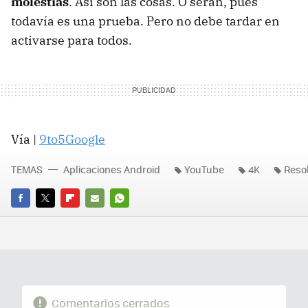
molestias
. Así son las cosas. O serán, pues
todavía es una prueba. Pero no debe tardar en
activarse para todos.
Vía |
9to5Google
TEMAS
Aplicaciones Android
YouTube
4K
Reso
FACEBOOK
TWITTER
FLIPBOARD
E-
WHATSAPP
MAIL
Comentarios cerrados