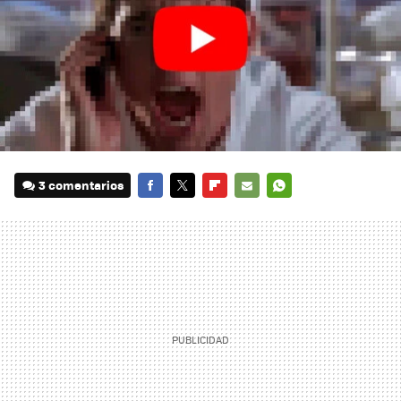
3 comentarios
FACEBOOK
TWITTER
FLIPBOARD
E-
WHATSAPP
MAIL