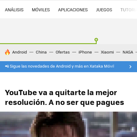
ANÁLISIS
MÓVILES
APLICACIONES
JUEGOS
TUTORI
HOY SE HABLA DE
Android
China
Ofertas
iPhone
Xiaomi
NASA
📲 Sigue las novedades de Android y más en Xataka Móvil
YouTube va a quitarte la mejor
resolución. A no ser que pagues