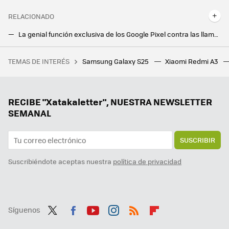
RELACIONADO
La genial función exclusiva de los Google Pixel contra las llamadas spam tiene margen de mejora. Google ya trabaja en un filtro con IA
Una antigua teleoperadora ha desvelado el truco definitivo para que paren las llamadas de spam
TEMAS DE INTERÉS
Samsung Galaxy S25
Xiaomi Redmi A3
28 autoras para informarse y reflexionar sobre videojuegos
Mi nueva app favorita de mi Google Pixel es una que no estaba usando nunca
Entretener a tus pasajeros con Android Auto es fácil si sabes cómo compartir la pantalla de tu móvil
RECIBE "Xatakaletter", NUESTRA NEWSLETTER
SEMANAL
SUSCRIBIR
Suscribiéndote aceptas nuestra
política de privacidad
Síguenos
Twit
Fac
You
Inst
RSS
Flip