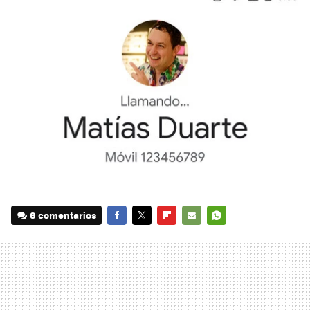
6 comentarios
FACEBOOK
TWITTER
FLIPBOARD
E-
WHATSAPP
MAIL