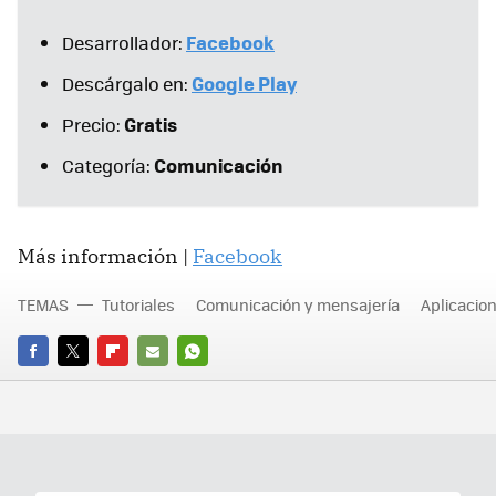
Facebook
Desarrollador:
Google Play
Descárgalo en:
Gratis
Precio:
Comunicación
Categoría:
Más información |
Facebook
TEMAS
Tutoriales
Comunicación y mensajería
Aplicacio
FACEBOOK
TWITTER
FLIPBOARD
E-
WHATSAPP
MAIL