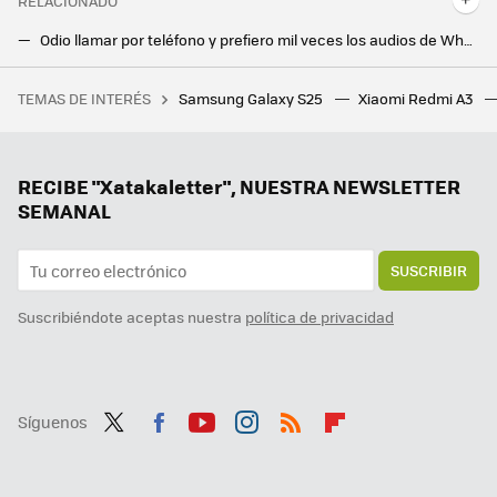
RELACIONADO
Odio llamar por teléfono y prefiero mil veces los audios de WhatsApp (pero en Xataka no todos piensan así)
WhatsApp se actualiza con la función más esperada: ya lo puedes usar en cuatro móviles a la vez
TEMAS DE INTERÉS
Samsung Galaxy S25
Xiaomi Redmi A3
Un joven de 19 años hackeó el iPhone, fue contratado por Apple y terminó despedido por no contestar a un correo
RECIBE "Xatakaletter", NUESTRA NEWSLETTER
SEMANAL
SUSCRIBIR
Suscribiéndote aceptas nuestra
política de privacidad
Síguenos
Twit
Fac
You
Inst
RSS
Flip
ter
ebo
tub
agr
boa