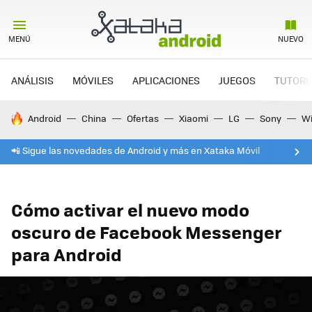
MENÚ
NUEVO
ANÁLISIS
MÓVILES
APLICACIONES
JUEGOS
TUTORI
HOY SE HABLA DE
Android
China
Ofertas
Xiaomi
LG
Sony
Wi
📲 Sigue las novedades de Android y más en Xataka Móvil
Cómo activar el nuevo modo
oscuro de Facebook Messenger
para Android