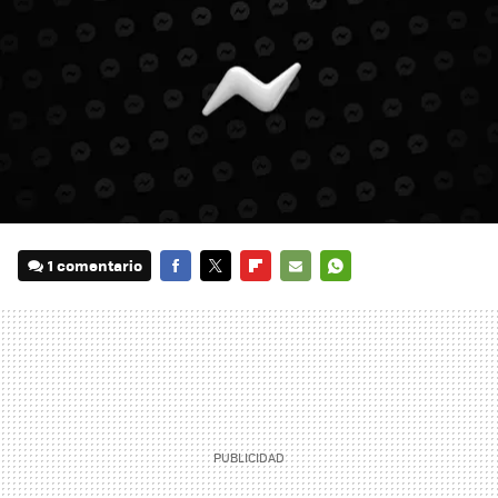
1 comentario
FACEBOOK
TWITTER
FLIPBOARD
E-
WHATSAPP
MAIL