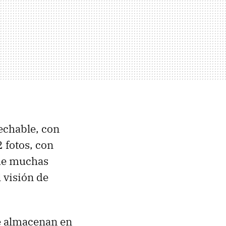
echable, con
 fotos, con
 de muchas
l visión de
se almacenan en