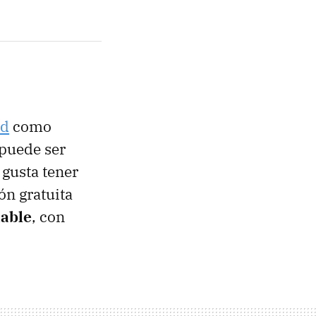
id
como
 puede ser
 gusta tener
ón gratuita
hable
, con