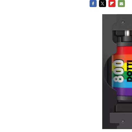
FACEBOOK
TWITTER
FLIPBOARD
E-
MAIL