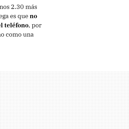
 unos 2.30 más
ega es que
no
l teléfono
, por
 no como una