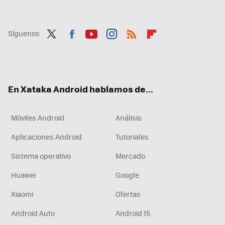
Síguenos
Twit
Fac
You
Inst
RSS
Flip
ter
ebo
tub
agr
boa
ok
e
am
rd
En Xataka Android hablamos de...
Móviles Android
Análisis
Aplicaciones Android
Tutoriales
Sistema operativo
Mercado
Huawei
Google
Xiaomi
Ofertas
Android Auto
Android 15