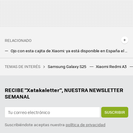
RELACIONADO
Ojo con esta cajita de Xiaomi: ya está disponible en España el nuevo Android TV que convierte cualquier tele en inteligente
Ni Sony ni Samsung, esta es la mejor Google TV del mundo según este grupo de expertos
TEMAS DE INTERÉS
Samsung Galaxy S25
Xiaomi Redmi A3
Hay un problema con PlayStation en el 62% de los países que explica por qué el fin del formato físico traerá nuevas dificultades a millones de jugadores
RECIBE "Xatakaletter", NUESTRA NEWSLETTER
SEMANAL
SUSCRIBIR
Suscribiéndote aceptas nuestra
política de privacidad