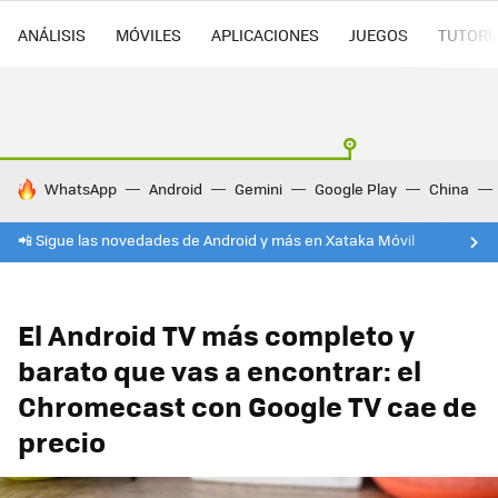
ANÁLISIS
MÓVILES
APLICACIONES
JUEGOS
TUTORI
HOY SE HABLA DE
WhatsApp
Android
Gemini
Google Play
China
📲 Sigue las novedades de Android y más en Xataka Móvil
El Android TV más completo y
barato que vas a encontrar: el
Chromecast con Google TV cae de
precio