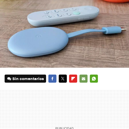
Sin comentarios
FACEBOOK
TWITTER
FLIPBOARD
E-
WHATSAPP
MAIL