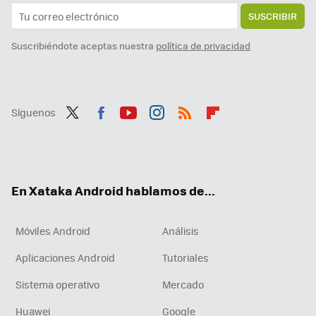
SUSCRIBIR
Suscribiéndote aceptas nuestra
política de privacidad
Síguenos
Twit
Fac
You
Inst
RSS
Flip
ter
ebo
tub
agr
boa
ok
e
am
rd
En Xataka Android hablamos de...
Móviles Android
Análisis
Aplicaciones Android
Tutoriales
Sistema operativo
Mercado
Huawei
Google