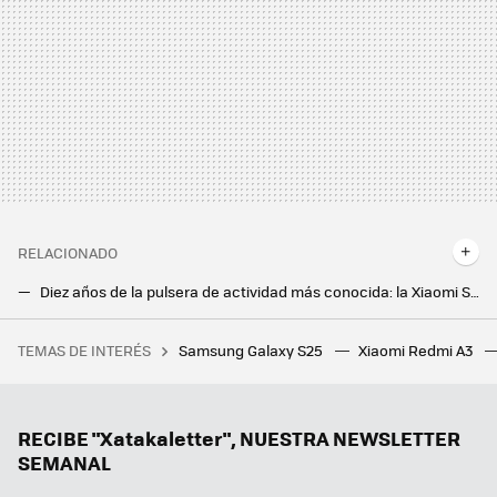
RELACIONADO
Diez años de la pulsera de actividad más conocida: la Xiaomi Smart Band cumplió una década. Y lo tiene más difícil que nunca
El Chromecast con Google TV aún no ha muerto y tiene una nueva actualización disponible
TEMAS DE INTERÉS
Samsung Galaxy S25
Xiaomi Redmi A3
El próximo tomo de Dragon Ball será el último escrito por Akira Toriyama y su largamente esperada portada supera toda expectativa
Un Galaxy Z Flip6 con regalo y a precio mínimo, varios gama media muy rebajados y más ofertones. Cazando Gangas
Ni Samsung ni Apple, el campeón en móviles ultradelgados es este fabricante chino que sigue sin llegar a Europa
RECIBE "Xatakaletter", NUESTRA NEWSLETTER
SEMANAL