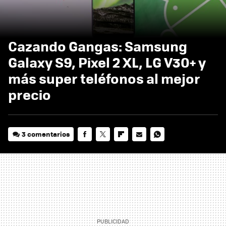
Cazando Gangas: Samsung
Galaxy S9, Pixel 2 XL, LG V30+ y
más super teléfonos al mejor
precio
3 comentarios
FACEBOOK
TWITTER
FLIPBOARD
E-
WHATSAPP
MAIL