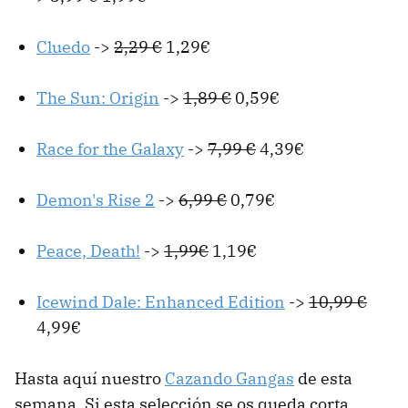
Cluedo
->
2,29 €
1,29€
The Sun: Origin
->
1,89 €
0,59€
Race for the Galaxy
->
7,99 €
4,39€
Demon's Rise 2
->
6,99 €
0,79€
Peace, Death!
->
1,99€
1,19€
Icewind Dale: Enhanced Edition
->
10,99 €
4,99€
Hasta aquí nuestro
Cazando Gangas
de esta
semana. Si esta selección se os queda corta,