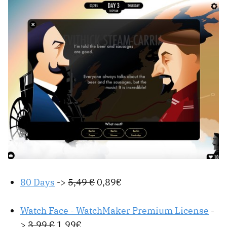
80 Days
->
5,49 €
0,89€
Watch Face - WatchMaker Premium License
-
>
3,99 €
1,99€