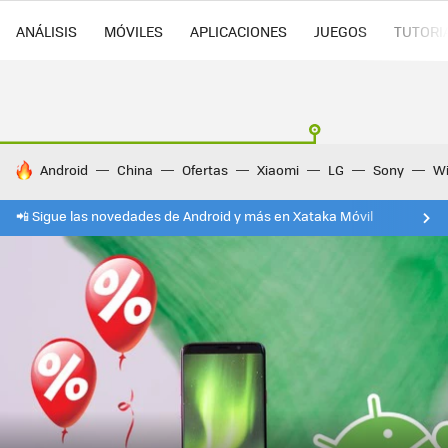
ANÁLISIS
MÓVILES
APLICACIONES
JUEGOS
TUTORI
HOY SE HABLA DE
Android
China
Ofertas
Xiaomi
LG
Sony
Wi
📲 Sigue las novedades de Android y más en Xataka Móvil