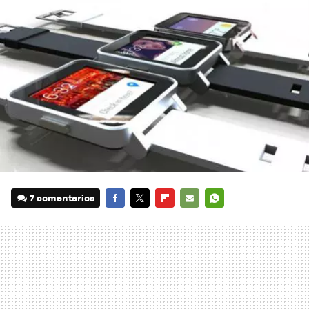
7 comentarios
FACEBOOK
TWITTER
FLIPBOARD
E-
WHATSAPP
MAIL