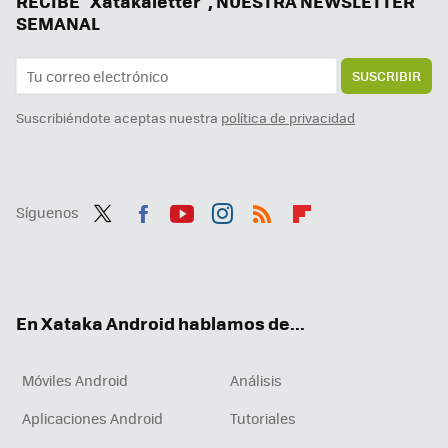
RECIBE "Xatakaletter", NUESTRA NEWSLETTER
SEMANAL
SUSCRIBIR
Suscribiéndote aceptas nuestra
política de privacidad
Síguenos
Twit
Fac
You
Inst
RSS
Flip
ter
ebo
tub
agr
boa
ok
e
am
rd
En Xataka Android hablamos de...
Móviles Android
Análisis
Aplicaciones Android
Tutoriales