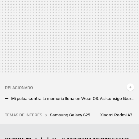
RELACIONADO
Mi pelea contra la memoria llena en Wear OS. Así consigo liberar espacio para mis apps favoritas
El Samsung Galaxy Watch Ultra luce en todo su esplendor con estas fotos filtradas
TEMAS DE INTERÉS
Samsung Galaxy S25
Xiaomi Redmi A3
El teletrabajo ahorró estrés y gasolina: las empresas decidieron que eso se acabó y los accidentes "in itinere" han crecido un 3%
Gemini lleva la IA a los altavoces de Google. Los Google Nest cambian para siempre
Ni un móvil ni una pulsera, este producto de Xiaomi es el que más me ha sorprendido en años. El bricolaje cambia para siempre