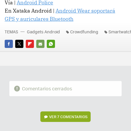
Vía |
Android Police
En Xataka Android |
Android Wear soportará
GPS y auriculares Bluetooth
TEMAS
Gadgets Android
Crowdfunding
Smartwatc
FACEBOOK
TWITTER
FLIPBOARD
E-
WHATSAPP
MAIL
Comentarios cerrados
VER
7 COMENTARIOS