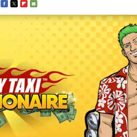
FACEBOOK
TWITTER
FLIPBOARD
E-
MAIL