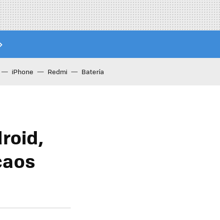
iPhone
Redmi
Batería
droid,
 caos