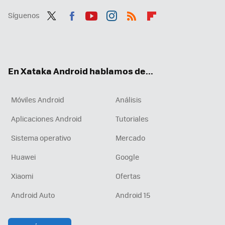
Síguenos
Twit
Fac
You
Inst
RSS
Flip
ter
ebo
tub
agr
boa
ok
e
am
rd
En Xataka Android hablamos de...
Móviles Android
Análisis
Aplicaciones Android
Tutoriales
Sistema operativo
Mercado
Huawei
Google
Xiaomi
Ofertas
Android Auto
Android 15