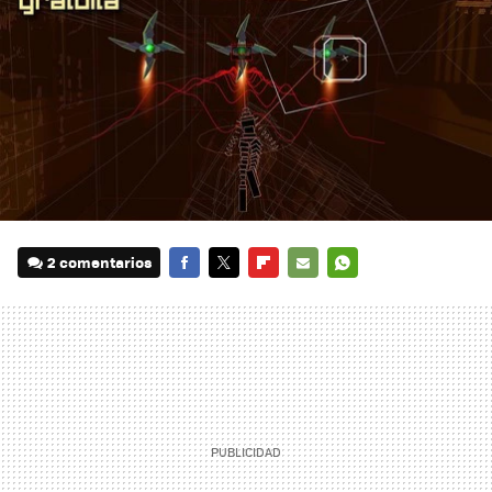
2 comentarios
FACEBOOK
TWITTER
FLIPBOARD
E-
WHATSAPP
MAIL