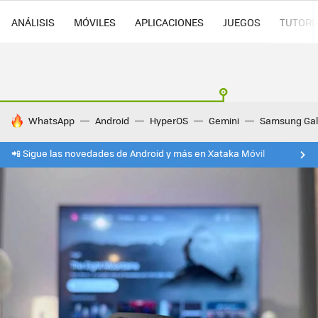
ANÁLISIS
MÓVILES
APLICACIONES
JUEGOS
TUTORI
HOY SE HABLA DE
WhatsApp
Android
HyperOS
Gemini
Samsung Gal
📲 Sigue las novedades de Android y más en Xataka Móvil