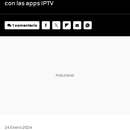
con las apps IPTV
1 comentario
FACEBOOK
TWITTER
FLIPBOARD
E-
WHATSAPP
MAIL
24 Enero 2024