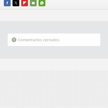
FACEBOOK
TWITTER
FLIPBOARD
E-
WHATSAPP
MAIL
Comentarios cerrados