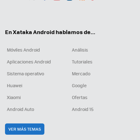
Twit
Fac
You
Inst
RSS
Flip
ter
ebo
tub
agr
boa
ok
e
am
rd
En Xataka Android hablamos de...
Móviles Android
Análisis
Aplicaciones Android
Tutoriales
Sistema operativo
Mercado
Huawei
Google
Xiaomi
Ofertas
Android Auto
Android 15
VER MÁS TEMAS