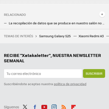
RELACIONADO
La recopilación de datos que se produce en nuestro salón no es ninguna broma. El televisor es el culpable: puedes ponerle freno
Las mejores aplicaciones para Android TV que no están en Google Play
TEMAS DE INTERÉS
Samsung Galaxy S25
Xiaomi Redmi A3
Europa ya tiene al alcance de su mano el futuro de los drones de guerra. Y se lo ofrece un país acostumbrado a ellos: Israel
Si pasas de usar WeTransfer porque pretendía usar tu contenido para entrenar a la IA, aquí tienes cinco apps para enviar archivos grandes
No necesitas comprar un Android TV para tenerlo en tu tele: cómo construirlo de cero con una Raspberry Pi
RECIBE "Xatakaletter", NUESTRA NEWSLETTER
SEMANAL
SUSCRIBIR
Suscribiéndote aceptas nuestra
política de privacidad
Síguenos