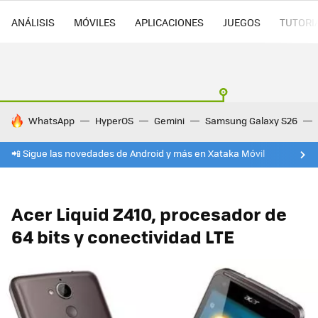
ANÁLISIS
MÓVILES
APLICACIONES
JUEGOS
TUTORI
HOY SE HABLA DE
WhatsApp
HyperOS
Gemini
Samsung Galaxy S26
📲 Sigue las novedades de Android y más en Xataka Móvil
Acer Liquid Z410, procesador de
64 bits y conectividad LTE