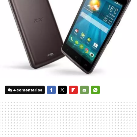
4 comentarios
FACEBOOK
TWITTER
FLIPBOARD
E-
WHATSAPP
MAIL