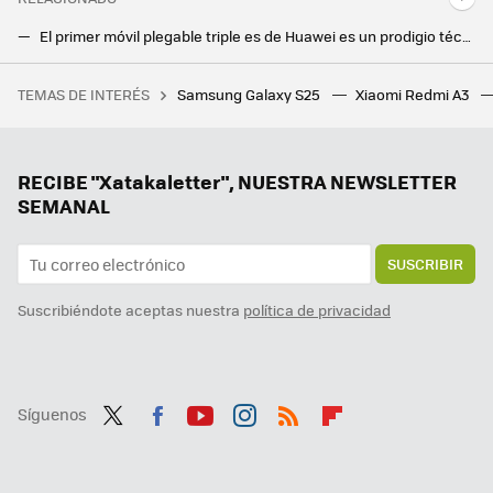
El primer móvil plegable triple es de Huawei es un prodigio técnico. Cambiar su pantalla cuesta más que un iPhone 16
El Galaxy S25 Ultra se fija en el iPhone y sería el primer móvil Samsung en contar con conectividad por satélite
TEMAS DE INTERÉS
Samsung Galaxy S25
Xiaomi Redmi A3
Uno de los mejores RPG de Steam nos lleva a un mundo abierto de 870 km cuadrados que su creador ha tardado 12 años en hacer posible
Samsung hace los deberes con el nuevo Galaxy Z Flip7: vendrá con la mejor pantalla exterior hasta la fecha
Google la lía en todo el mundo y estos Chromecast dejan de funcionar: reiniciarlos no sirve de nada
RECIBE "Xatakaletter", NUESTRA NEWSLETTER
SEMANAL
SUSCRIBIR
Suscribiéndote aceptas nuestra
política de privacidad
Síguenos
Twit
Fac
You
Inst
RSS
Flip
ter
ebo
tub
agr
boa