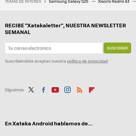
TEMAS DE INTERÉS
Samsung Galaxy S25
Xiaomi Redmi A3
Es posible cambiar WhatsApp y Telegram por alternativas europeas. Estas son las mejores
Creíamos que el Galaxy S26 Ultra perdería una de sus mejores características, pero no será así: Samsung promete que se queda
La cámara de Google para los Pixel se actualiza con una novedad inédita: conectar cámaras remotas
RECIBE "Xatakaletter", NUESTRA NEWSLETTER
SEMANAL
SUSCRIBIR
Suscribiéndote aceptas nuestra
política de privacidad
Síguenos
Twit
Fac
You
Inst
RSS
Flip
ter
ebo
tub
agr
boa
ok
e
am
rd
En Xataka Android hablamos de...