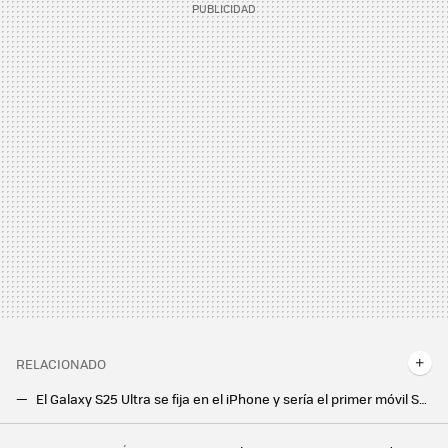
RELACIONADO
El Galaxy S25 Ultra se fija en el iPhone y sería el primer móvil Samsung en contar con conectividad por satélite
El Samsung Galaxy S24 FE no será tan barato: filtrados los precios en euros