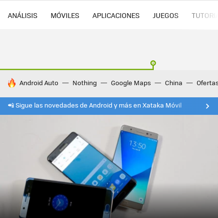
ANÁLISIS
MÓVILES
APLICACIONES
JUEGOS
TUTORI
HOY SE HABLA DE
Android Auto
Nothing
Google Maps
China
Oferta
📲 Sigue las novedades de Android y más en Xataka Móvil