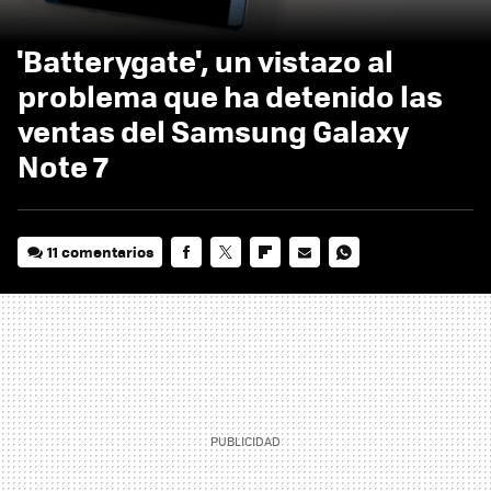
'Batterygate', un vistazo al
problema que ha detenido las
ventas del Samsung Galaxy
Note 7
11 comentarios
FACEBOOK
TWITTER
FLIPBOARD
E-
WHATSAPP
MAIL