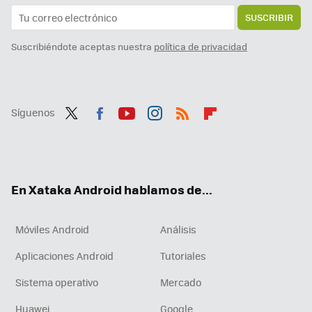
SUSCRIBIR
Suscribiéndote aceptas nuestra
política de privacidad
Síguenos
Twit
Fac
You
Inst
RSS
Flip
ter
ebo
tub
agr
boa
ok
e
am
rd
En Xataka Android hablamos de...
Móviles Android
Análisis
Aplicaciones Android
Tutoriales
Sistema operativo
Mercado
Huawei
Google