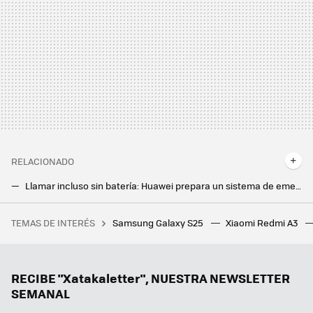
RELACIONADO
Llamar incluso sin batería: Huawei prepara un sistema de emergencia para HarmonyOS 3.0 que puede salvarte la vida
Vivo V25 Pro: un móvil de gama alta con Dimensity 1300, pantalla AMOLED y diseño que cambia de color
TEMAS DE INTERÉS
Samsung Galaxy S25
Xiaomi Redmi A3
El Corte Inglés liquida tablets, teles y móviles durante sus Ofertas Límite de este fin de semana
RECIBE "Xatakaletter", NUESTRA NEWSLETTER
SEMANAL