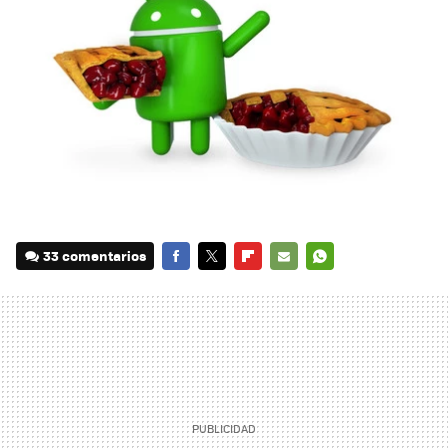
33 comentarios
FACEBOOK
TWITTER
FLIPBOARD
E-
WHATSAPP
MAIL