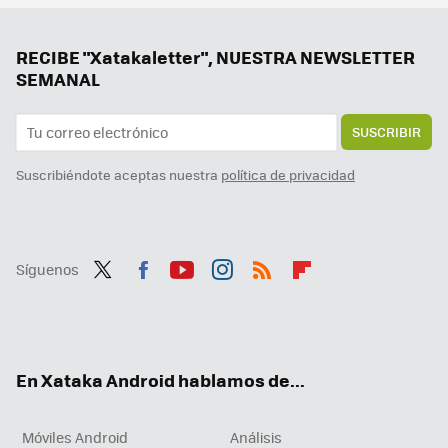
Samsung hace los deberes con el nuevo Galaxy Z Flip7: vendrá con la mejor pantalla exterior hasta la fecha
Los widgets alcanzan una nueva dimensión con Android 16: podremos utilizarlos sin desbloquear el teléfono
RECIBE "Xatakaletter", NUESTRA NEWSLETTER
SEMANAL
SUSCRIBIR
Suscribiéndote aceptas nuestra
política de privacidad
Síguenos
Twit
Fac
You
Inst
RSS
Flip
ter
ebo
tub
agr
boa
ok
e
am
rd
En Xataka Android hablamos de...
Móviles Android
Análisis