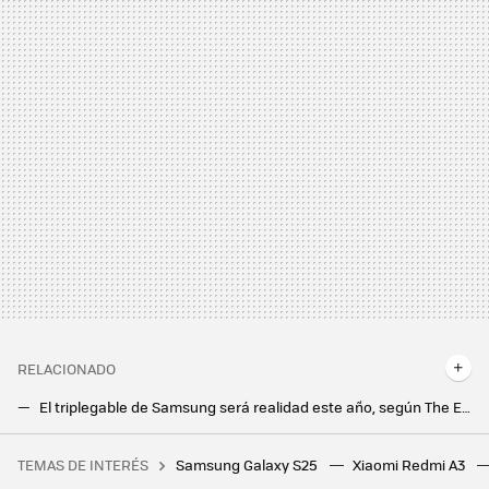
RELACIONADO
El triplegable de Samsung será realidad este año, según The Elec. Un golpe directo contra Huawei
Samsung desvela su hoja de ruta de móviles plegables para 2025 y da pistas sobre un nuevo teléfono sorpresa
TEMAS DE INTERÉS
Samsung Galaxy S25
Xiaomi Redmi A3
Si la pregunta es cuánto dinero existe en el mundo por persona, este revelador gráfico tiene la respuesta