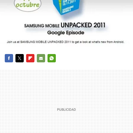
FACEBOOK
TWITTER
FLIPBOARD
E-
WHATSAPP
MAIL