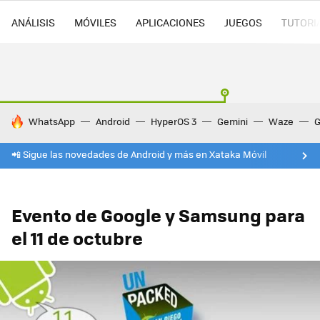
ANÁLISIS
MÓVILES
APLICACIONES
JUEGOS
TUTORI
HOY SE HABLA DE
WhatsApp
Android
HyperOS 3
Gemini
Waze
G
📲 Sigue las novedades de Android y más en Xataka Móvil
Evento de Google y Samsung para
el 11 de octubre