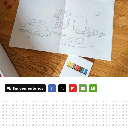
Sin comentarios
FACEBOOK
TWITTER
FLIPBOARD
E-
WHATSAPP
MAIL