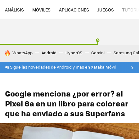
ANÁLISIS
MÓVILES
APLICACIONES
JUEGOS
TUTORI
HOY SE HABLA DE
WhatsApp
Android
HyperOS
Gemini
Samsung Gal
📲 Sigue las novedades de Android y más en Xataka Móvil
Google menciona ¿por error? al
Pixel 6a en un libro para colorear
que ha enviado a sus Superfans