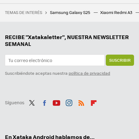
El futuro Pixel 11 recuperará una de las mejores funciones del Pixel 4, según las últimas filtraciones
TEMAS DE INTERÉS
Samsung Galaxy S25
Xiaomi Redmi A3
Uno de los mejores RPG de Steam nos lleva a un mundo abierto de 870 km cuadrados que su creador ha tardado 12 años en hacer posible
La protección de batería de los Pixel no funciona, pero no es un bug. Google quiere que cargue hasta el 100% por un buen motivo
Google la lía en todo el mundo y estos Chromecast dejan de funcionar: reiniciarlos no sirve de nada
RECIBE "Xatakaletter", NUESTRA NEWSLETTER
SEMANAL
SUSCRIBIR
Suscribiéndote aceptas nuestra
política de privacidad
Síguenos
Twit
Fac
You
Inst
RSS
Flip
ter
ebo
tub
agr
boa
ok
e
am
rd
En Xataka Android hablamos de...