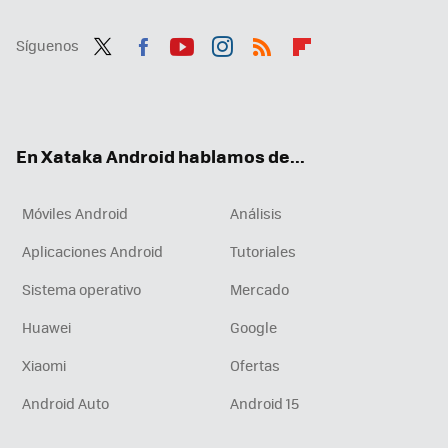
Síguenos
Twit
Fac
You
Inst
RSS
Flip
ter
ebo
tub
agr
boa
ok
e
am
rd
En Xataka Android hablamos de...
Móviles Android
Análisis
Aplicaciones Android
Tutoriales
Sistema operativo
Mercado
Huawei
Google
Xiaomi
Ofertas
Android Auto
Android 15