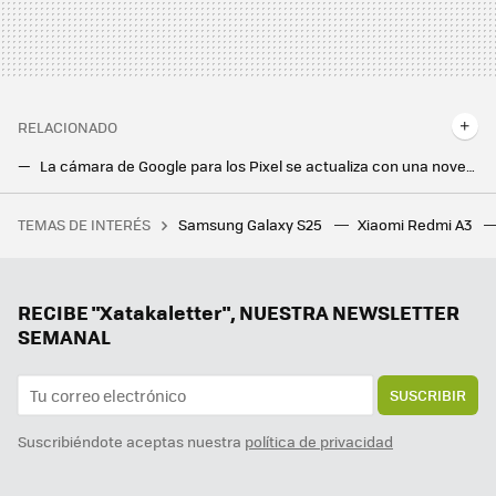
RELACIONADO
La cámara de Google para los Pixel se actualiza con una novedad inédita: conectar cámaras remotas
He encontrado la experiencia Android limpia perfecta. Y no es con un Google Pixel
TEMAS DE INTERÉS
Samsung Galaxy S25
Xiaomi Redmi A3
España se queda finalmente sin la fábrica de chips de Broadcom: la compañía de EEUU ha roto con el Gobierno
Los móviles de Sony ponen otro clavo más a su ataúd. Están dejando de venderse en algunos países
Samsung confirma que su triplegable está listo y que saldrá a la venta este año. Curiosamente, no lo enseñó en el Unpacked
RECIBE "Xatakaletter", NUESTRA NEWSLETTER
SEMANAL
SUSCRIBIR
Suscribiéndote aceptas nuestra
política de privacidad