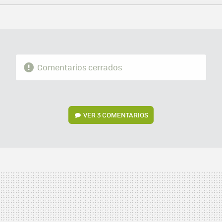
FACEBOOK
TWITTER
FLIPBOARD
E-
WHATSAPP
MAIL
Comentarios cerrados
VER
3 COMENTARIOS