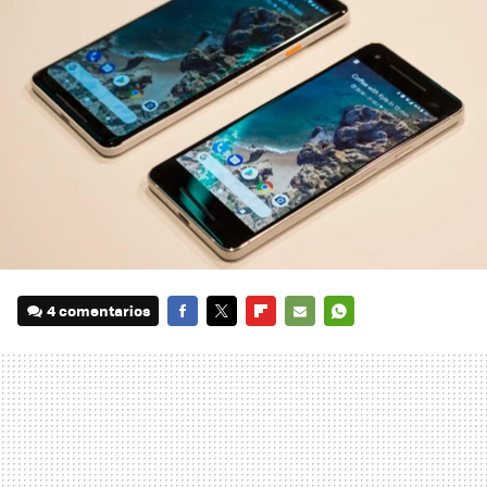
4 comentarios
FACEBOOK
TWITTER
FLIPBOARD
E-
WHATSAPP
MAIL