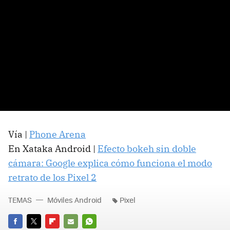
Vía |
Phone Arena
En Xataka Android |
Efecto bokeh sin doble
cámara: Google explica cómo funciona el modo
retrato de los Pixel 2
TEMAS
Móviles Android
Pixel