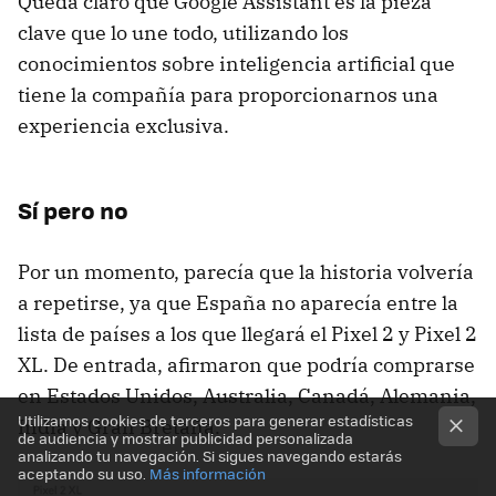
Queda claro que Google Assistant es la pieza
clave que lo une todo, utilizando los
conocimientos sobre inteligencia artificial que
tiene la compañía para proporcionarnos una
experiencia exclusiva.
Sí pero no
Por un momento, parecía que la historia volvería
a repetirse, ya que España no aparecía entre la
lista de países a los que llegará el Pixel 2 y Pixel 2
XL. De entrada, afirmaron que podría comprarse
en Estados Unidos, Australia, Canadá, Alemania,
Utilizamos cookies de terceros para generar estadísticas
India y Gran Bretaña.
de audiencia y mostrar publicidad personalizada
analizando tu navegación. Si sigues navegando estarás
aceptando su uso.
Más información