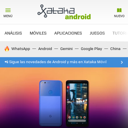
MENÚ
NUEVO
ANÁLISIS
MÓVILES
APLICACIONES
JUEGOS
TUTORI
HOY SE HABLA DE
WhatsApp
Android
Gemini
Google Play
China
📲 Sigue las novedades de Android y más en Xataka Móvil