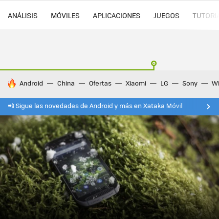
ANÁLISIS
MÓVILES
APLICACIONES
JUEGOS
TUTORI
HOY SE HABLA DE
Android
China
Ofertas
Xiaomi
LG
Sony
Wi
📲 Sigue las novedades de Android y más en Xataka Móvil