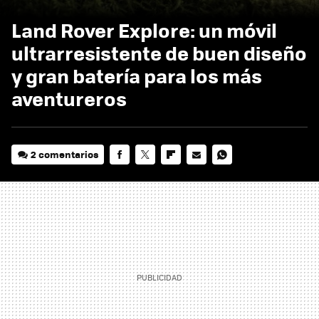
Land Rover Explore: un móvil
ultrarresistente de buen diseño
y gran batería para los más
aventureros
2 comentarios
FACEBOOK
TWITTER
FLIPBOARD
E-
WHATSAPP
MAIL