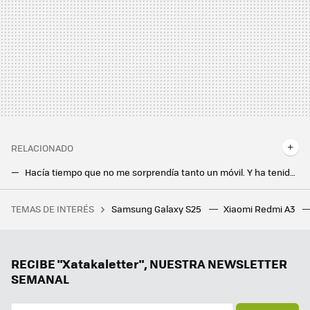
RELACIONADO
Hacía tiempo que no me sorprendía tanto un móvil. Y ha tenido que ser uno rugerizado
Los móviles con proyector existen: el Unihertz Tank 3 Pro es una powerbank hecha móvil que proyecta la pantalla sobre cualquier pared
TEMAS DE INTERÉS
Samsung Galaxy S25
Xiaomi Redmi A3
Trucos prácticos: siete cosas que sin Apple Intelligence antes no podías hacer y ahora sí
Comparativa del iPhone 16e frente a sus rivales Android: muchos puntos flancos y una gran baza
Samsung Galaxy A06 5G: el móvil más barato de Samsung avanza en conectividad y pantalla
RECIBE "Xatakaletter", NUESTRA NEWSLETTER
SEMANAL