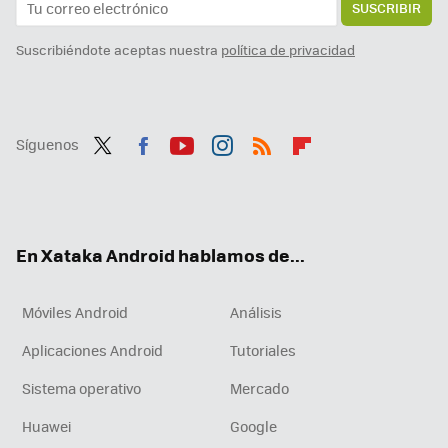
SUSCRIBIR
Suscribiéndote aceptas nuestra
política de privacidad
Síguenos
Twit
Fac
You
Inst
RSS
Flip
ter
ebo
tub
agr
boa
ok
e
am
rd
En Xataka Android hablamos de...
Móviles Android
Análisis
Aplicaciones Android
Tutoriales
Sistema operativo
Mercado
Huawei
Google