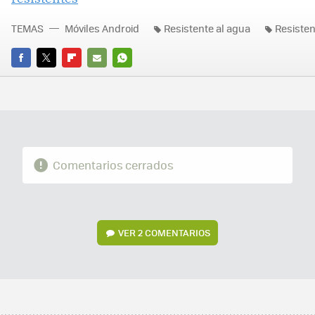
TEMAS
Móviles Android
Resistente al agua
Resisten
FACEBOOK
TWITTER
FLIPBOARD
E-
WHATSAPP
MAIL
Comentarios cerrados
VER
2 COMENTARIOS