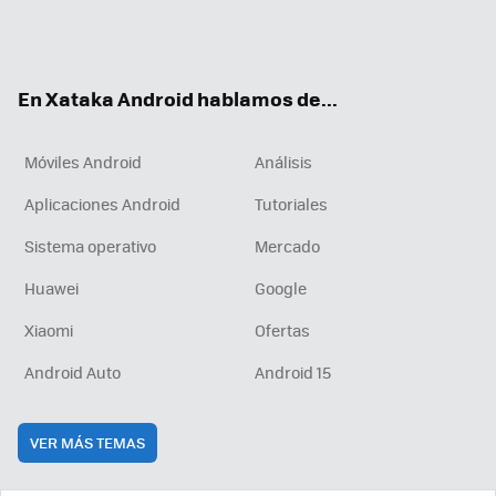
Twit
Fac
You
Inst
RSS
Flip
ter
ebo
tub
agr
boa
ok
e
am
rd
En Xataka Android hablamos de...
Móviles Android
Análisis
Aplicaciones Android
Tutoriales
Sistema operativo
Mercado
Huawei
Google
Xiaomi
Ofertas
Android Auto
Android 15
VER MÁS TEMAS