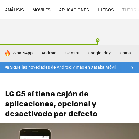
ANÁLISIS
MÓVILES
APLICACIONES
JUEGOS
TUTORI
HOY SE HABLA DE
WhatsApp
Android
Gemini
Google Play
China
📲 Sigue las novedades de Android y más en Xataka Móvil
LG G5 sí tiene cajón de
aplicaciones, opcional y
desactivado por defecto