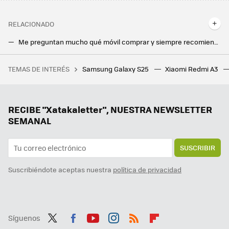
RELACIONADO
Me preguntan mucho qué móvil comprar y siempre recomiendo un Google Pixel. Sólo pido que miren una cosa antes de hacerlo
Ya sabemos cómo de fino será el Galaxy S25 Ultra: Ice Universe ha filtrado las dimensiones del próximo flagship de Samsung
TEMAS DE INTERÉS
Samsung Galaxy S25
Xiaomi Redmi A3
Bali quiso atraer a todos los nómadas digitales con medidas increíbles. Así les va tres años después
Ni Samsung ni Apple, el campeón en móviles ultradelgados es este fabricante chino que sigue sin llegar a Europa
Samsung ya pone fecha a la versión final de One UI 7: estos Galaxy recibirán la actualización en solo unas semanas
RECIBE "Xatakaletter", NUESTRA NEWSLETTER
SEMANAL
SUSCRIBIR
Suscribiéndote aceptas nuestra
política de privacidad
Síguenos