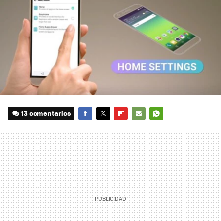
13 comentarios
FACEBOOK
TWITTER
FLIPBOARD
E-
WHATSAPP
MAIL