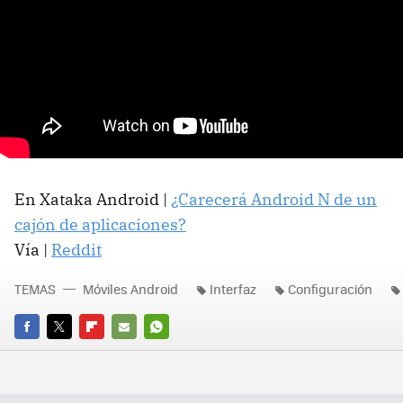
En Xataka Android |
¿Carecerá Android N de un
cajón de aplicaciones?
Vía |
Reddit
TEMAS
Móviles Android
Interfaz
Configuración
FACEBOOK
TWITTER
FLIPBOARD
E-
WHATSAPP
MAIL