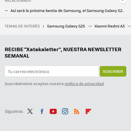
RELACIONADO
Así será la próxima bestia de Samsung, el Samsung Galaxy S25 Ultra, según OnLeaks
Samsung Galaxy A04: el nuevo móvil barato de Samsung tiene cámara de 50 megapíxeles y mucha batería
TEMAS DE INTERÉS
Samsung Galaxy S25
Xiaomi Redmi A3
RootedCon está dispuesta a llegar al Constitucional si tiene que hacerlo: "LaLiga ha hackeado la ley" con los bloqueos de IPs
Samsung hace los deberes con el nuevo Galaxy Z Flip7: vendrá con la mejor pantalla exterior hasta la fecha
Un Galaxy Z Flip6 con regalo y a precio mínimo, varios gama media muy rebajados y más ofertones. Cazando Gangas
RECIBE "Xatakaletter", NUESTRA NEWSLETTER
SEMANAL
SUSCRIBIR
Suscribiéndote aceptas nuestra
política de privacidad
Síguenos
Twit
Fac
You
Inst
RSS
Flip
ter
ebo
tub
agr
boa