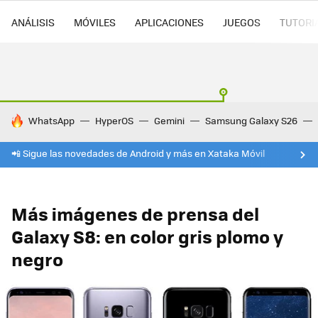
ANÁLISIS
MÓVILES
APLICACIONES
JUEGOS
TUTORI
HOY SE HABLA DE
WhatsApp
HyperOS
Gemini
Samsung Galaxy S26
📲 Sigue las novedades de Android y más en Xataka Móvil
Más imágenes de prensa del
Galaxy S8: en color gris plomo y
negro