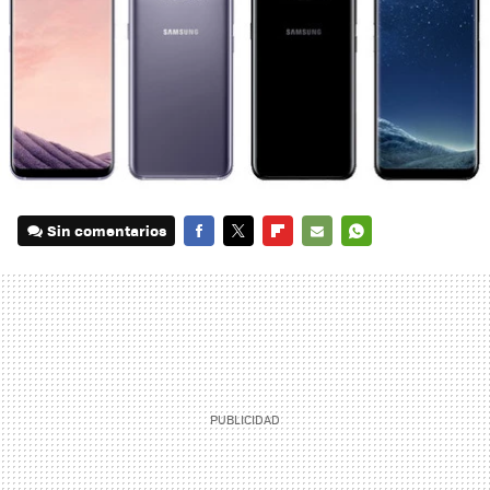
Sin comentarios
FACEBOOK
TWITTER
FLIPBOARD
E-
WHATSAPP
MAIL