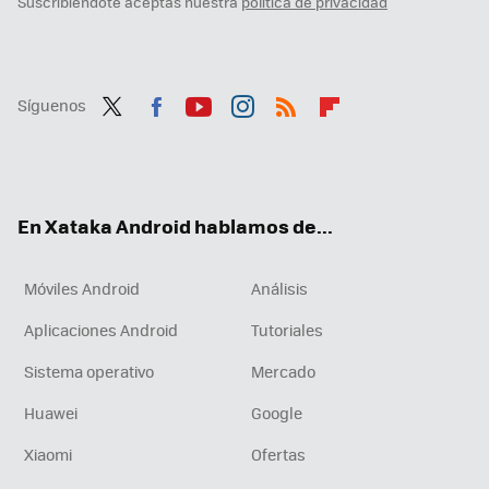
Suscribiéndote aceptas nuestra
política de privacidad
Síguenos
Twit
Fac
You
Inst
RSS
Flip
ter
ebo
tub
agr
boa
ok
e
am
rd
En Xataka Android hablamos de...
Móviles Android
Análisis
Aplicaciones Android
Tutoriales
Sistema operativo
Mercado
Huawei
Google
Xiaomi
Ofertas