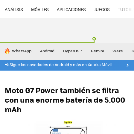
ANÁLISIS
MÓVILES
APLICACIONES
JUEGOS
TUTORI
HOY SE HABLA DE
WhatsApp
Android
HyperOS 3
Gemini
Waze
G
📲 Sigue las novedades de Android y más en Xataka Móvil
Moto G7 Power también se filtra
con una enorme batería de 5.000
mAh