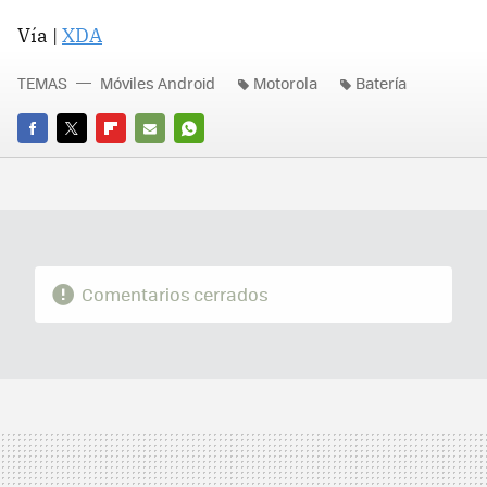
Vía |
XDA
TEMAS
Móviles Android
Motorola
Batería
FACEBOOK
TWITTER
FLIPBOARD
E-
WHATSAPP
MAIL
Comentarios cerrados