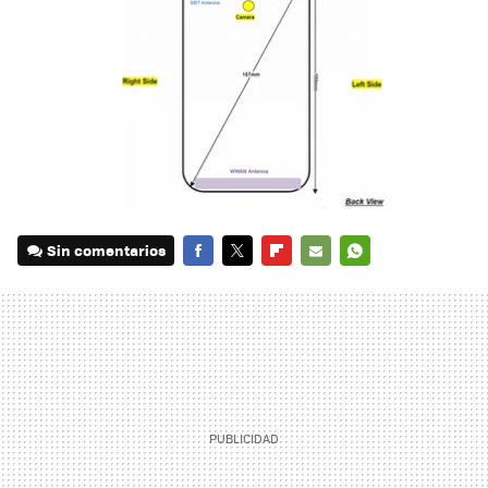
Sin comentarios
FACEBOOK
TWITTER
FLIPBOARD
E-
WHATSAPP
MAIL