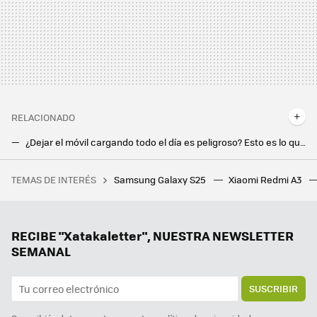
RELACIONADO
¿Dejar el móvil cargando todo el día es peligroso? Esto es lo que realmente puede pasar
Motorola Moto G64 5G: una batería enorme y pantalla a 120 Hz a muy buen precio
TEMAS DE INTERÉS
Samsung Galaxy S25
Xiaomi Redmi A3
Una jardinera ganó más de un millón de euros por el fallo de una web de juegos. Le dijeron que solo le pagarían 20.000, y ha ganado el juicio
Samsung hace los deberes con el nuevo Galaxy Z Flip7: vendrá con la mejor pantalla exterior hasta la fecha
Hay vida más allá de Windows y Mac: los Chromebooks son perfectos para trabajar o estudiar y estos son los mejores
RECIBE "Xatakaletter", NUESTRA NEWSLETTER
SEMANAL
SUSCRIBIR