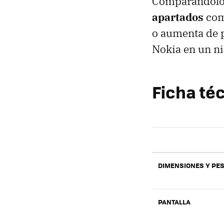
Comparándolo 
apartados
como
o aumenta de p
Nokia en un n
Ficha té
DIMENSIONES Y PE
PANTALLA