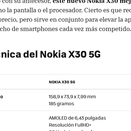
con su antecesor,
este nuevo Nokia X30 mej
 la pantalla o el procesador. Cierto es que rec
recio, pero sirve en conjunto para elevar la a
icho de smartphones cada vez más competido
cnica del Nokia X30 5G
NOKIA X30 5G
158,9 x 73,9 x 7,99 mm
SO
185 gramos
AMOLED de 6,43 pulgadas
Resolución FullHD+