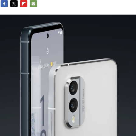
FACEBOOK
TWITTER
FLIPBOARD
E-
MAIL