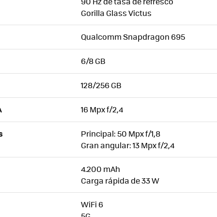
90 Hz de tasa de refresco
Gorilla Glass Victus
Qualcomm Snapdragon 695
6/8 GB
128/256 GB
16 Mpx f/2,4
A
Principal: 50 Mpx f/1,8
S
Gran angular: 13 Mpx f/2,4
4.200 mAh
Carga rápida de 33 W
WiFi 6
5G