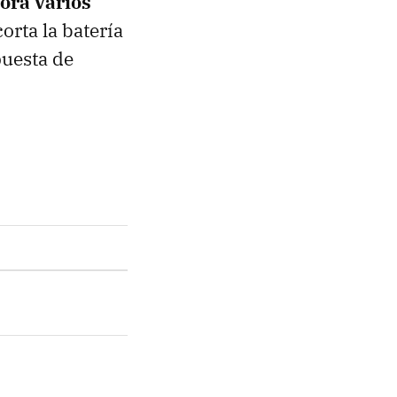
ora varios
orta la batería
puesta de
.