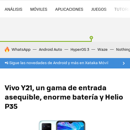
ANÁLISIS
MÓVILES
APLICACIONES
JUEGOS
TUTORI
HOY SE HABLA DE
WhatsApp
Android Auto
HyperOS 3
Waze
Nothin
📲 Sigue las novedades de Android y más en Xataka Móvil
Vivo Y21, un gama de entrada
asequible, enorme batería y Helio
P35