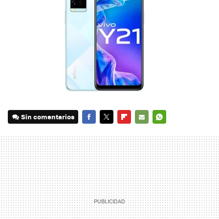
Sin comentarios
FACEBOOK
TWITTER
FLIPBOARD
E-
WHATSAPP
MAIL