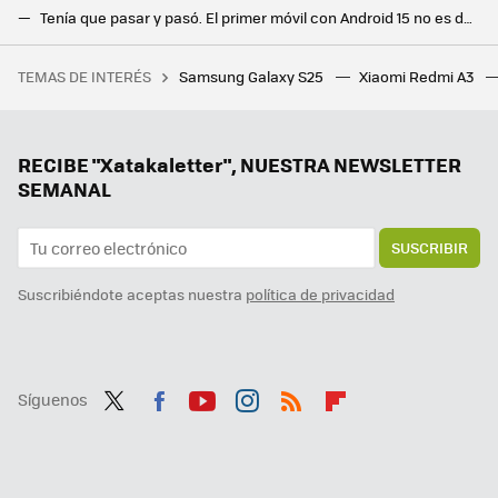
Tenía que pasar y pasó. El primer móvil con Android 15 no es de Google ni Samsung, sino de esta marca china
Lo más potente y premium de Vivo ya está a la venta. El Vivo X200 Pro llega a España con oferta de lanzamiento
TEMAS DE INTERÉS
Samsung Galaxy S25
Xiaomi Redmi A3
Apple prepara el mayor cambio en su software desde iOS 7 y macOS Big Sur, según Gurman: una “revolución” más allá del diseño
La cámara de Google para los Pixel se actualiza con una novedad inédita: conectar cámaras remotas
Google la lía en todo el mundo y estos Chromecast dejan de funcionar: reiniciarlos no sirve de nada
RECIBE "Xatakaletter", NUESTRA NEWSLETTER
SEMANAL
SUSCRIBIR
Suscribiéndote aceptas nuestra
política de privacidad
Síguenos
Twit
Fac
You
Inst
RSS
Flip
ter
ebo
tub
agr
boa