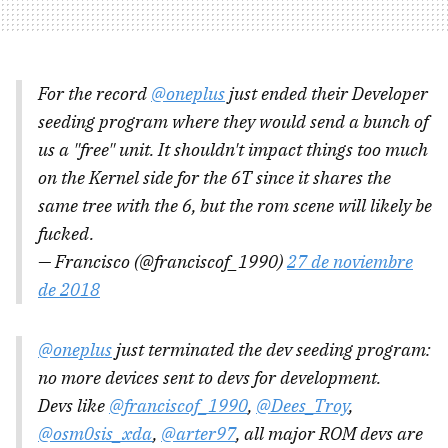
For the record
@oneplus
just ended their Developer
seeding program where they would send a bunch of
us a "free" unit. It shouldn't impact things too much
on the Kernel side for the 6T since it shares the
same tree with the 6, but the rom scene will likely be
fucked.
— Francisco (@franciscof_1990)
27 de noviembre
de 2018
@oneplus
just terminated the dev seeding program:
no more devices sent to devs for development.
Devs like
@franciscof_1990
,
@Dees_Troy
,
@osm0sis_xda
,
@arter97
, all major ROM devs are