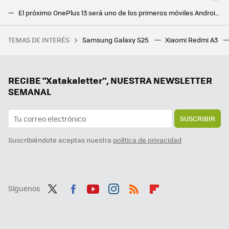
El próximo OnePlus 13 será uno de los primeros móviles Android en incluir una característica disponible en el iPhone desde hace años
OnePlus 13, nadie ha pedido 24 GB de memoria RAM, pero aquí están. Todo un derroche de potencia con la guinda puesta en las cámaras
TEMAS DE INTERÉS
Samsung Galaxy S25
Xiaomi Redmi A3
La debacle demográfica en Europa, expuesta en este mapa con un invitado engañoso: Mónaco
Samsung hace los deberes con el nuevo Galaxy Z Flip7: vendrá con la mejor pantalla exterior hasta la fecha
Hay vida más allá de Windows y Mac: los Chromebooks son perfectos para trabajar o estudiar y estos son los mejores
RECIBE "Xatakaletter", NUESTRA NEWSLETTER
SEMANAL
SUSCRIBIR
Suscribiéndote aceptas nuestra
política de privacidad
Síguenos
Twit
Fac
You
Inst
RSS
Flip
ter
ebo
tub
agr
boa