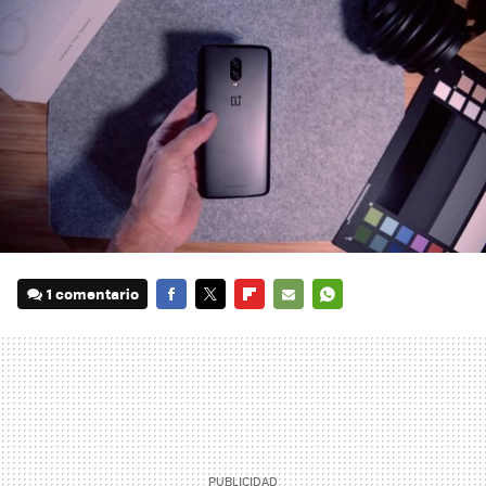
1 comentario
FACEBOOK
TWITTER
FLIPBOARD
E-
WHATSAPP
MAIL