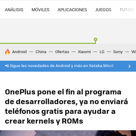
ANÁLISIS
MÓVILES
APLICACIONES
JUEGOS
TUTORI
HOY SE HABLA DE
Android
China
Ofertas
Xiaomi
LG
Sony
Wi
📲 Sigue las novedades de Android y más en Xataka Móvil
OnePlus pone el fin al programa
de desarrolladores, ya no enviará
teléfonos gratis para ayudar a
crear kernels y ROMs