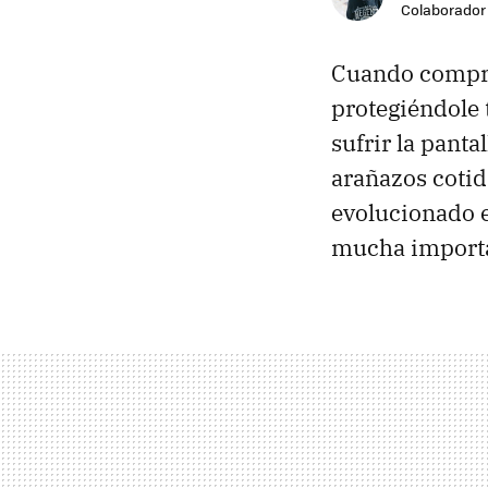
Colaborador
Cuando compra
protegiéndole 
sufrir la panta
arañazos cotid
evolucionado e
mucha importan