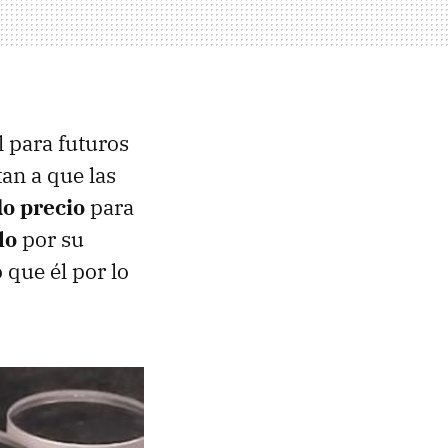
l para futuros
an a que las
o precio
para
lo
por su
 que él por lo