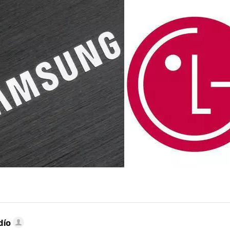
MAIL
dío