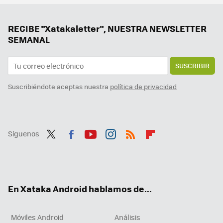
Samsung hace los deberes con el nuevo Galaxy Z Flip7: vendrá con la mejor pantalla exterior hasta la fecha
Un Galaxy Z Flip6 con regalo y a precio mínimo, varios gama media muy rebajados y más ofertones. Cazando Gangas
RECIBE "Xatakaletter", NUESTRA NEWSLETTER
SEMANAL
SUSCRIBIR
Suscribiéndote aceptas nuestra
política de privacidad
Síguenos
Twit
Fac
You
Inst
RSS
Flip
ter
ebo
tub
agr
boa
ok
e
am
rd
En Xataka Android hablamos de...
Móviles Android
Análisis