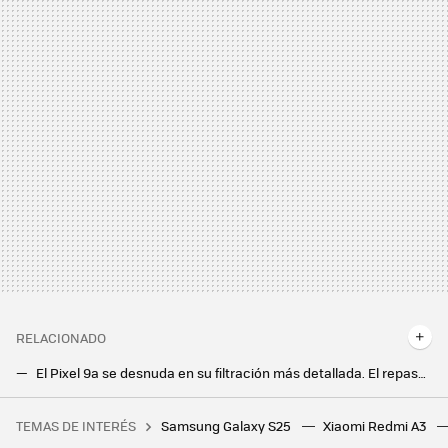
RELACIONADO
El Pixel 9a se desnuda en su filtración más detallada. El repaso al iPhone 16 es real, a mitad de precio
No esperábamos ver al Google Pixel 9a tan pronto. Y ya hay hasta un vídeo filtrado con todo detalle
TEMAS DE INTERÉS
Samsung Galaxy S25
Xiaomi Redmi A3
Flexispot tiene el escritorio elevable ideal para trabajar tanto de pie como sentado, y ahora está más rebajado