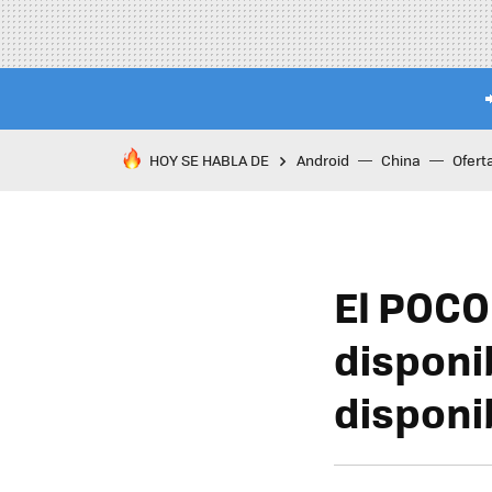
HOY SE HABLA DE
Android
China
Ofert
El POCO
disponi
disponib