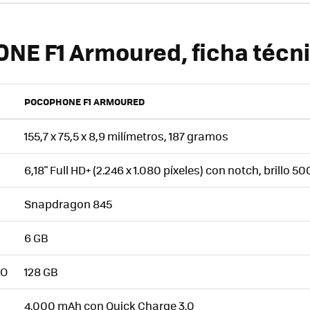
E F1 Armoured, ficha técn
POCOPHONE F1 ARMOURED
155,7 x 75,5 x 8,9 milímetros, 187 gramos
6,18" Full HD+ (2.246 x 1.080 píxeles) con notch, brillo 50
Snapdragon 845
6 GB
TO
128 GB
4.000 mAh con Quick Charge 3.0