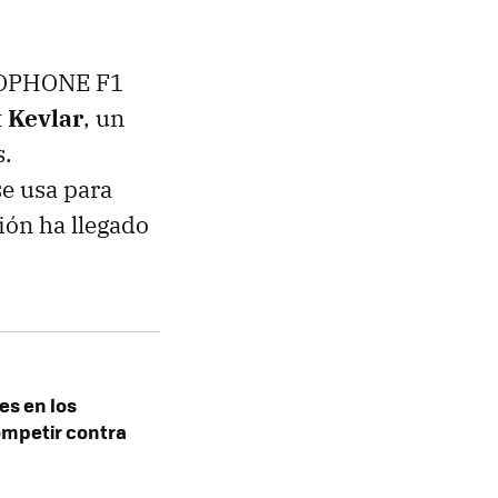
OCOPHONE F1
t Kevlar
, un
s.
se usa para
ción ha llegado
es en los
ompetir contra