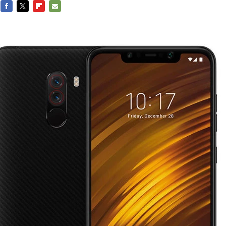
FACEBOOK
TWITTER
FLIPBOARD
E-
MAIL