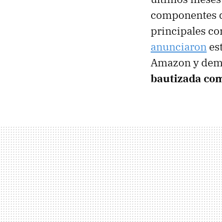
componentes d
principales co
anunciaron
est
Amazon y demá
bautizada co