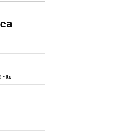
ica
0 nits