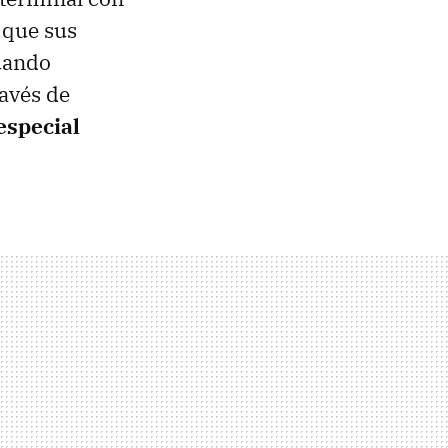
 que sus
uando
avés de
especial