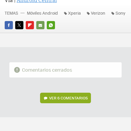
Vía |
Android Central
TEMAS
Móviles Android
Xperia
Verizon
Sony
FACEBOOK
TWITTER
FLIPBOARD
E-
WHATSAPP
MAIL
Comentarios cerrados
VER
6 COMENTARIOS