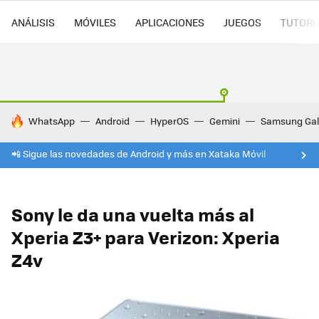
ANÁLISIS
MÓVILES
APLICACIONES
JUEGOS
TUTORI
HOY SE HABLA DE
WhatsApp
Android
HyperOS
Gemini
Samsung Gal
📲 Sigue las novedades de Android y más en Xataka Móvil
Sony le da una vuelta más al
Xperia Z3+ para Verizon: Xperia
Z4v