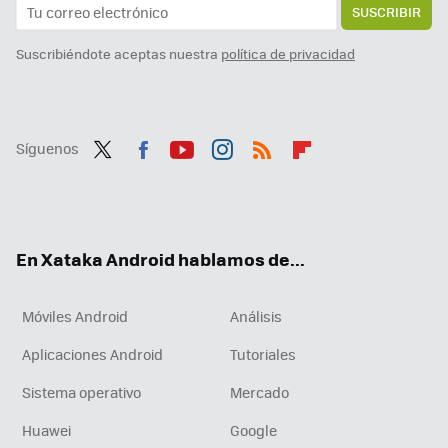
SUSCRIBIR
Suscribiéndote aceptas nuestra
política de privacidad
Síguenos
Twit
Fac
You
Inst
RSS
Flip
ter
ebo
tub
agr
boa
ok
e
am
rd
En Xataka Android hablamos de...
Móviles Android
Análisis
Aplicaciones Android
Tutoriales
Sistema operativo
Mercado
Huawei
Google