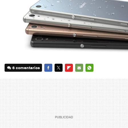
6 comentarios
FACEBOOK
TWITTER
FLIPBOARD
E-
WHATSAPP
MAIL