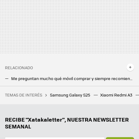
RELACIONADO
Me preguntan mucho qué móvil comprar y siempre recomiendo un Google Pixel. Sólo pido que miren una cosa antes de hacerlo
Ya sabemos cómo de fino será el Galaxy S25 Ultra: Ice Universe ha filtrado las dimensiones del próximo flagship de Samsung
TEMAS DE INTERÉS
Samsung Galaxy S25
Xiaomi Redmi A3
MediaMarkt tira la casa por la ventana con sus reacondicionados: Xbox Series S tiene un precio para no dejar escapar
Samsung hace los deberes con el nuevo Galaxy Z Flip7: vendrá con la mejor pantalla exterior hasta la fecha
Ni Samsung ni Apple, el campeón en móviles ultradelgados es este fabricante chino que sigue sin llegar a Europa
RECIBE "Xatakaletter", NUESTRA NEWSLETTER
SEMANAL