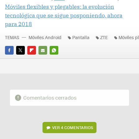
Móviles flexibles y plegables: la evolución
tecnológica que se sigue posponiendo, ahora
para 2018
TEMAS
Móviles Android
Pantalla
ZTE
Móviles p
FACEBOOK
TWITTER
FLIPBOARD
E-
WHATSAPP
MAIL
Comentarios cerrados
VER
4 COMENTARIOS