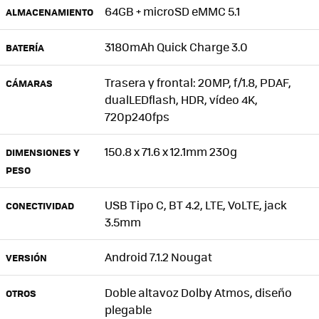
64GB + microSD eMMC 5.1
ALMACENAMIENTO
3180mAh Quick Charge 3.0
BATERÍA
Trasera y frontal: 20MP, f/1.8, PDAF,
CÁMARAS
dualLEDflash, HDR, vídeo 4K,
720p240fps
150.8 x 71.6 x 12.1mm 230g
DIMENSIONES Y
PESO
USB Tipo C, BT 4.2, LTE, VoLTE, jack
CONECTIVIDAD
3.5mm
Android 7.1.2 Nougat
VERSIÓN
Doble altavoz Dolby Atmos, diseño
OTROS
plegable