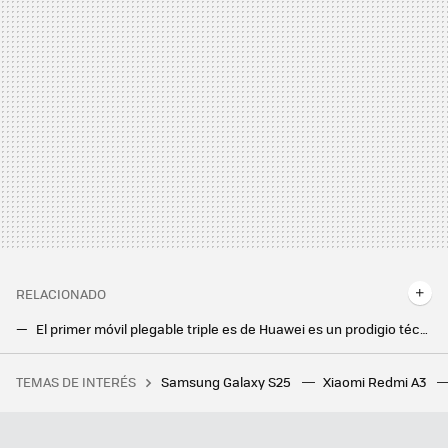
RELACIONADO
El primer móvil plegable triple es de Huawei es un prodigio técnico. Cambiar su pantalla cuesta más que un iPhone 16
El Huawei Mate XT es oficial y hace historia. Es el primer plegable con dos bisagras, también el más caro
TEMAS DE INTERÉS
Samsung Galaxy S25
Xiaomi Redmi A3
Si la pregunta es cuánto dinero existe en el mundo por persona, este revelador gráfico tiene la respuesta
Samsung hace los deberes con el nuevo Galaxy Z Flip7: vendrá con la mejor pantalla exterior hasta la fecha