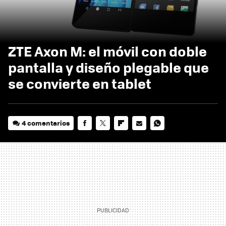
ZTE Axon M: el móvil con doble
pantalla y diseño plegable que
se convierte en tablet
4 comentarios
FACEBOOK
TWITTER
FLIPBOARD
E-
WHATSAPP
MAIL