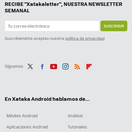
Un Galaxy Z Flip6 con regalo y a precio mínimo, varios gama media muy rebajados y más ofertones. Cazando Gangas
RECIBE "Xatakaletter", NUESTRA NEWSLETTER
SEMANAL
SUSCRIBIR
Suscribiéndote aceptas nuestra
política de privacidad
Síguenos
Twit
Fac
You
Inst
RSS
Flip
ter
ebo
tub
agr
boa
ok
e
am
rd
En Xataka Android hablamos de...
Móviles Android
Análisis
Aplicaciones Android
Tutoriales