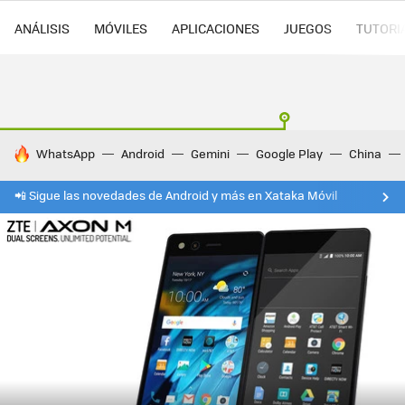
ANÁLISIS
MÓVILES
APLICACIONES
JUEGOS
TUTORI
HOY SE HABLA DE
WhatsApp
Android
Gemini
Google Play
China
📲 Sigue las novedades de Android y más en Xataka Móvil