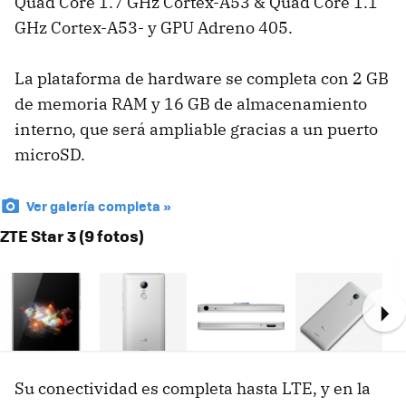
Quad Core 1.7 GHz Cortex-A53 & Quad Core 1.1
GHz Cortex-A53- y GPU Adreno 405.
La plataforma de hardware se completa con 2 GB
de memoria RAM y 16 GB de almacenamiento
interno, que será ampliable gracias a un puerto
microSD.
Ver galería completa »
ZTE Star 3 (9 fotos)
Ne
Su conectividad es completa hasta LTE, y en la