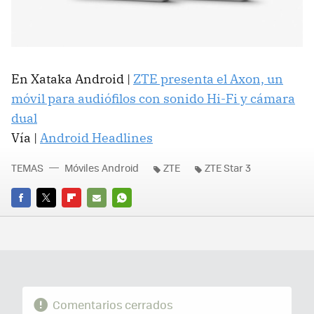
En Xataka Android |
ZTE presenta el Axon, un
móvil para audiófilos con sonido Hi-Fi y cámara
dual
Vía |
Android Headlines
TEMAS
Móviles Android
ZTE
ZTE Star 3
FACEBOOK
TWITTER
FLIPBOARD
E-
WHATSAPP
MAIL
Comentarios cerrados