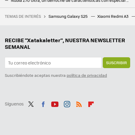
Nubia Z70 Ultra, un derroche de características con especial énfasis en la potencia y en la cámara
ZTE Nubia Z60 Ultra: cámara bajo la pantalla y Snapdragon 8 Gen 3 para uno de los móviles más potentes del año
TEMAS DE INTERÉS
Samsung Galaxy S25
Xiaomi Redmi A3
Bali quiso atraer a todos los nómadas digitales con medidas increíbles. Así les va tres años después
Ni Samsung ni Apple, el campeón en móviles ultradelgados es este fabricante chino que sigue sin llegar a Europa
Samsung ya pone fecha a la versión final de One UI 7: estos Galaxy recibirán la actualización en solo unas semanas
RECIBE "Xatakaletter", NUESTRA NEWSLETTER
SEMANAL
SUSCRIBIR
Suscribiéndote aceptas nuestra
política de privacidad
Síguenos
Twit
Fac
You
Inst
RSS
Flip
ter
ebo
tub
agr
boa
ok
e
am
rd