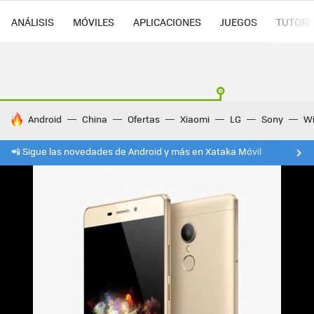
ANÁLISIS
MÓVILES
APLICACIONES
JUEGOS
TUTORI
HOY SE HABLA DE
Android
China
Ofertas
Xiaomi
LG
Sony
Wi
📲 Sigue las novedades de Android y más en Xataka Móvil