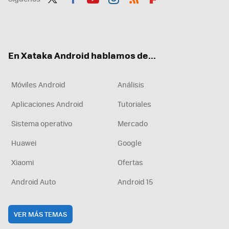
Twit
Fac
You
Inst
RSS
Flip
ter
ebo
tub
agr
boa
ok
e
am
rd
En Xataka Android hablamos de...
Móviles Android
Análisis
Aplicaciones Android
Tutoriales
Sistema operativo
Mercado
Huawei
Google
Xiaomi
Ofertas
Android Auto
Android 15
VER MÁS TEMAS