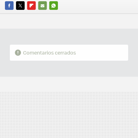
FACEBOOK
TWITTER
FLIPBOARD
E-
WHATSAPP
MAIL
Comentarios cerrados