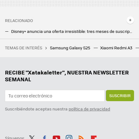
RELACIONADO
Disney+ anuncia una oferta irresistible: tres meses de suscripción por menos de 2 euros al mes
Lidl tiene el soporte revolucionario para tu móvil: con carga inalámbrica, altavoz y manos libres
TEMAS DE INTERÉS
Samsung Galaxy S25
Xiaomi Redmi A3
Tenemos un problema con el futuro del cemento y con el exceso de plástico. A alguien se le ha ocurrido lo más obvio
RECIBE "Xatakaletter", NUESTRA NEWSLETTER
SEMANAL
SUSCRIBIR
Suscribiéndote aceptas nuestra
política de privacidad
Síguenos