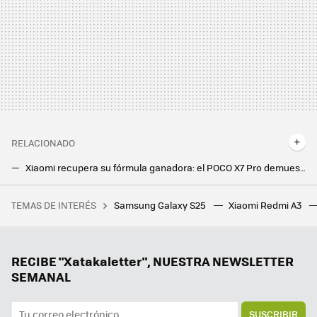
RELACIONADO
Xiaomi recupera su fórmula ganadora: el POCO X7 Pro demuestra que la potencia a precio de chollo sigue siendo posible
Así quedan los nuevos POCO X7 y POCO X7 Pro frente a la generación pasada. ¿Compro el nuevo o elijo un POCO X6?
TEMAS DE INTERÉS
Samsung Galaxy S25
Xiaomi Redmi A3
Taiwán cambia de enfoque para priorizar sus fábricas de chips en EE.UU., pero olvidó un detalle: Japón ni olvida, ni perdona
Hace tiempo que no me preocupo por los mAh de la batería a la hora de elegir un móvil. Ya solo me fijo en la carga rápida
El primer paso es ser dueño de tus archivos: las mejores alternativas open source a Google Drive en 2025
RECIBE "Xatakaletter", NUESTRA NEWSLETTER
SEMANAL
SUSCRIBIR