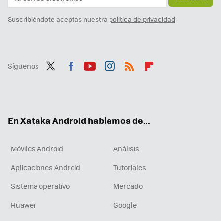
Suscribiéndote aceptas nuestra
política de privacidad
Síguenos
Twit
Fac
You
Inst
RSS
Flip
ter
ebo
tub
agr
boa
ok
e
am
rd
En Xataka Android hablamos de...
Móviles Android
Análisis
Aplicaciones Android
Tutoriales
Sistema operativo
Mercado
Huawei
Google