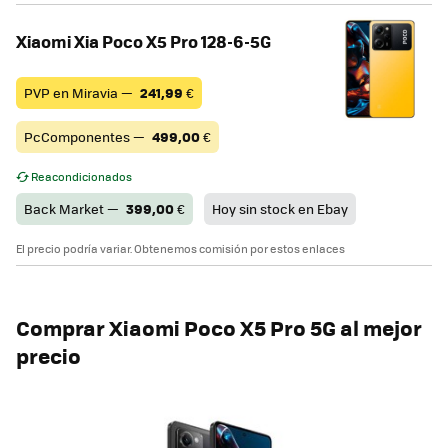
Xiaomi Xia Poco X5 Pro 128-6-5G
PVP en Miravia —
241,99
€
PcComponentes —
499,00
€
Reacondicionados
Back Market —
399,00
€
Hoy sin stock en Ebay
El precio podría variar. Obtenemos comisión por estos enlaces
Comprar Xiaomi Poco X5 Pro 5G al mejor
precio