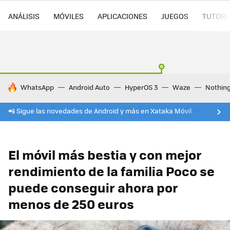
ANÁLISIS
MÓVILES
APLICACIONES
JUEGOS
TUTORI
HOY SE HABLA DE
WhatsApp
Android Auto
HyperOS 3
Waze
Nothin
📲 Sigue las novedades de Android y más en Xataka Móvil
El móvil más bestia y con mejor
rendimiento de la familia Poco se
puede conseguir ahora por
menos de 250 euros