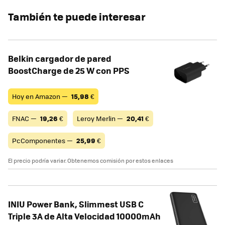
También te puede interesar
Belkin cargador de pared
BoostCharge de 25 W con PPS
Hoy en Amazon —
15,98
€
FNAC —
19,26
€
Leroy Merlin —
20,41
€
PcComponentes —
25,99
€
El precio podría variar. Obtenemos comisión por estos enlaces
INIU Power Bank, Slimmest USB C
Triple 3A de Alta Velocidad 10000mAh