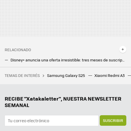
RELACIONADO
Disney+ anuncia una oferta irresistible: tres meses de suscripción por menos de 2 euros al mes
Samsung Galaxy Z Flip6 Vs Samsung Galaxy Z Flip5: qué smartphone elegir según tus necesidades
TEMAS DE INTERÉS
Samsung Galaxy S25
Xiaomi Redmi A3
Hogwarts Legacy pronto será un juego infinito. El RPG de fantasía por fin ha anunciado que tendrá compatibilidad oficial con mods en PC
RECIBE "Xatakaletter", NUESTRA NEWSLETTER
SEMANAL
SUSCRIBIR