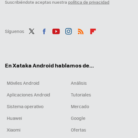
Suscribiéndote aceptas nuestra
política de privacidad
Síguenos
Twit
Fac
You
Inst
RSS
Flip
ter
ebo
tub
agr
boa
ok
e
am
rd
En Xataka Android hablamos de...
Móviles Android
Análisis
Aplicaciones Android
Tutoriales
Sistema operativo
Mercado
Huawei
Google
Xiaomi
Ofertas