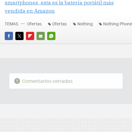
smartphones, esta es la batería portátil más
vendida en Amazon
TEMAS
Ofertas
Ofertas
Nothing
Nothing Phone 
FACEBOOK
TWITTER
FLIPBOARD
E-
WHATSAPP
MAIL
Comentarios cerrados