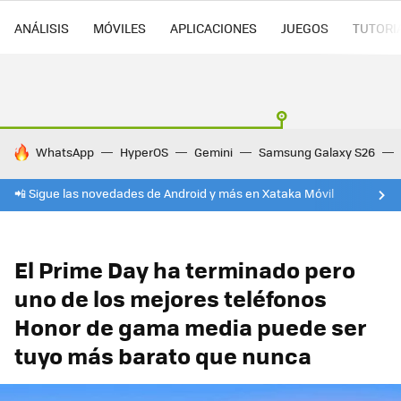
ANÁLISIS
MÓVILES
APLICACIONES
JUEGOS
TUTORI
HOY SE HABLA DE
WhatsApp
HyperOS
Gemini
Samsung Galaxy S26
📲 Sigue las novedades de Android y más en Xataka Móvil
El Prime Day ha terminado pero
uno de los mejores teléfonos
Honor de gama media puede ser
tuyo más barato que nunca