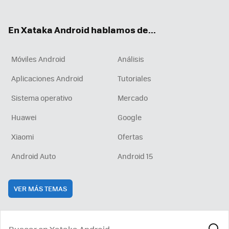
ter
ebo
tub
agr
boa
ok
e
am
rd
En Xataka Android hablamos de...
Móviles Android
Análisis
Aplicaciones Android
Tutoriales
Sistema operativo
Mercado
Huawei
Google
Xiaomi
Ofertas
Android Auto
Android 15
VER MÁS TEMAS