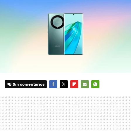
Sin comentarios
FACEBOOK
TWITTER
FLIPBOARD
E-
WHATSAPP
MAIL