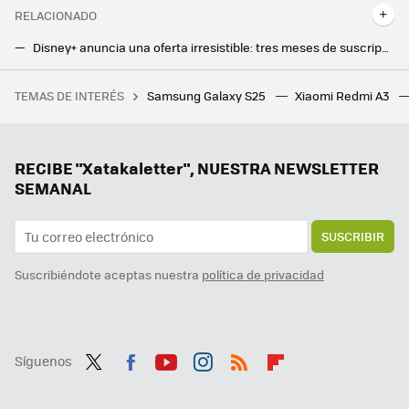
RELACIONADO
Disney+ anuncia una oferta irresistible: tres meses de suscripción por menos de 2 euros al mes
El móvil perfecto para los padres menos exigentes y también para los presupuestos más ajustados
TEMAS DE INTERÉS
Samsung Galaxy S25
Xiaomi Redmi A3
28 autoras para informarse y reflexionar sobre videojuegos
Tener IA en el móvil está bien, pero un agente es mucho mejor. Magic AI de Honor me ha parecido tan útil como impresionante
Honor desvela su plan más ambicioso: el Honor Alpha Plan garantiza siete años de actualizaciones Android y mucha IA
RECIBE "Xatakaletter", NUESTRA NEWSLETTER
SEMANAL
SUSCRIBIR
Suscribiéndote aceptas nuestra
política de privacidad
Síguenos
Twit
Fac
You
Inst
RSS
Flip