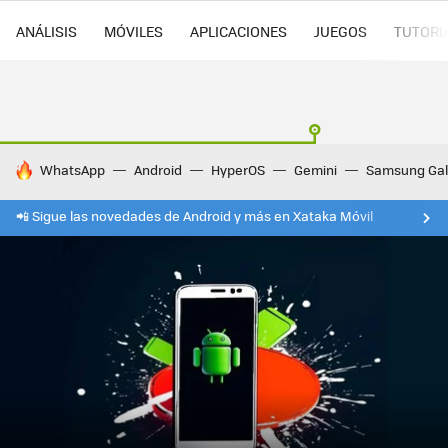
ANÁLISIS
MÓVILES
APLICACIONES
JUEGOS
TUTORI
HOY SE HABLA DE
WhatsApp
Android
HyperOS
Gemini
Samsung Gal
📲 Sigue las novedades de Android y más en Xataka Móvil