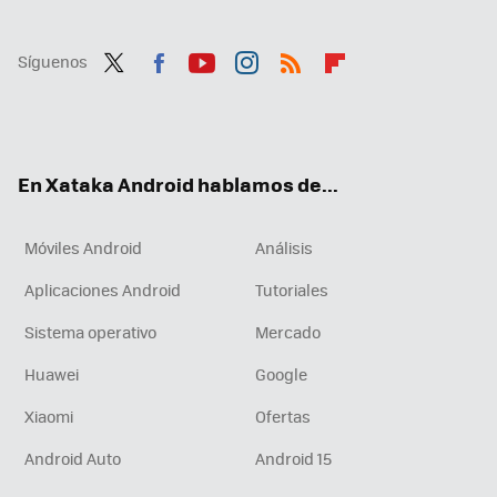
Síguenos
Twit
Fac
You
Inst
RSS
Flip
ter
ebo
tub
agr
boa
ok
e
am
rd
En Xataka Android hablamos de...
Móviles Android
Análisis
Aplicaciones Android
Tutoriales
Sistema operativo
Mercado
Huawei
Google
Xiaomi
Ofertas
Android Auto
Android 15