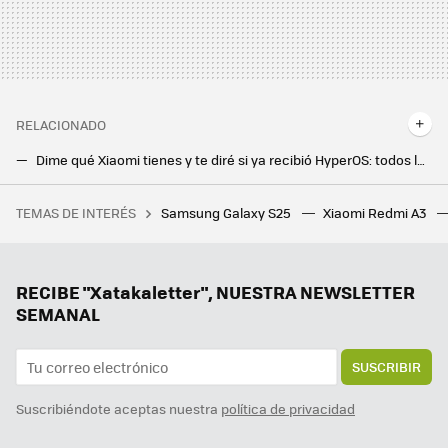
RELACIONADO
Dime qué Xiaomi tienes y te diré si ya recibió HyperOS: todos los Xiaomi, POCO y Redmi que tienen actualización en Europa
One UI 6.1 está llegando ya a estos Samsung Galaxy: todos los móviles que actualizan con Galaxy AI
TEMAS DE INTERÉS
Samsung Galaxy S25
Xiaomi Redmi A3
La salida de Chema Alonso es una clara muestra de la nueva Telefónica: menos sorprendente, más rentable
Xiaomi da un golpe sobre la mesa y sus nuevos móviles tendrán seis años de actualizaciones. Recibirán hasta Android 21
Honor desvela su plan más ambicioso: el Honor Alpha Plan garantiza siete años de actualizaciones Android y mucha IA
RECIBE "Xatakaletter", NUESTRA NEWSLETTER
SEMANAL
SUSCRIBIR
Suscribiéndote aceptas nuestra
política de privacidad