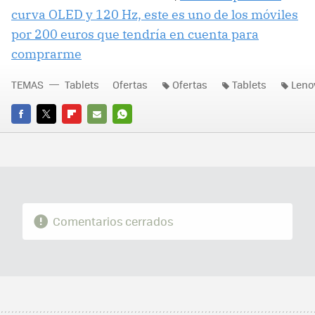
curva OLED y 120 Hz, este es uno de los móviles
por 200 euros que tendría en cuenta para
comprarme
TEMAS
Tablets
Ofertas
Ofertas
Tablets
Leno
FACEBOOK
TWITTER
FLIPBOARD
E-
WHATSAPP
MAIL
Comentarios cerrados