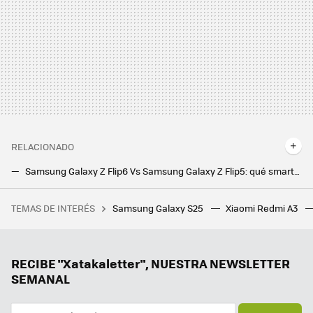
RELACIONADO
Samsung Galaxy Z Flip6 Vs Samsung Galaxy Z Flip5: qué smartphone elegir según tus necesidades
Samsung Galaxy Z Fold6 Vs Samsung Galaxy Z Fold5: qué smartphone elegir según tus necesidades
TEMAS DE INTERÉS
Samsung Galaxy S25
Xiaomi Redmi A3
Hoy empieza la canícula y los meteorólogos lo tienen claro: "Pintan bastos para las regiones mediterráneas de España"
RECIBE "Xatakaletter", NUESTRA NEWSLETTER
SEMANAL