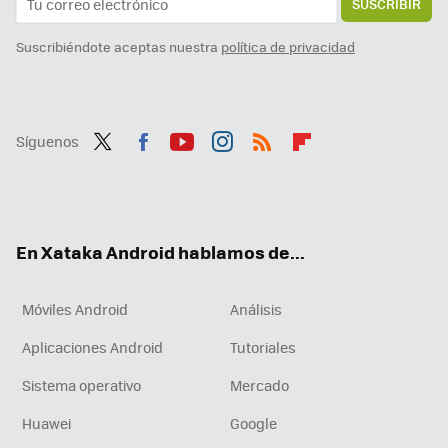
SUSCRIBIR
Suscribiéndote aceptas nuestra
política de privacidad
Síguenos
Twit
Fac
You
Inst
RSS
Flip
ter
ebo
tub
agr
boa
ok
e
am
rd
En Xataka Android hablamos de...
Móviles Android
Análisis
Aplicaciones Android
Tutoriales
Sistema operativo
Mercado
Huawei
Google