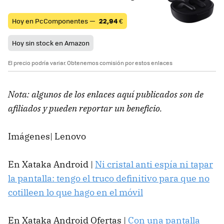
Hoy en PcComponentes —
22,94
€
Hoy sin stock en Amazon
El precio podría variar. Obtenemos comisión por estos enlaces
Nota: algunos de los enlaces aquí publicados son de
afiliados y pueden reportar un beneficio.
Imágenes| Lenovo
En Xataka Android |
Ni cristal anti espía ni tapar
la pantalla: tengo el truco definitivo para que no
cotilleen lo que hago en el móvil
En Xataka Android Ofertas |
Con una pantalla